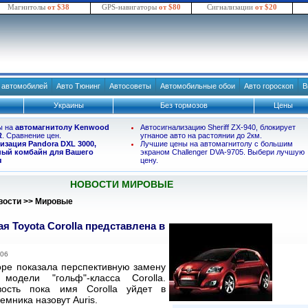
Магнитолы
от $38
GPS-навигаторы
от $80
Сигнализации
от $20
в автомобилей
Авто Тюнинг
Автосоветы
Автомобильные обои
Авто гороскоп
В
Украины
Без тормозов
Цены
ы на
автомагнитолу Kenwood
Автосигнализацию Sheriff ZX-940, блокирует
R
. Сравнение цен.
угнаное авто на растоянии до 2км.
изация Pandora DXL 3000,
Лучшие цены на автомагнитолу с большим
ый комбайн для Вашего
экраном Challenger DVA-9705. Выбери лучшую
я
цену.
НОВОСТИ МИРОВЫЕ
вости
>>
Мировые
 Toyota Corolla представлена в
006
ope показала перспективную замену
 модели "гольф"-класса Corolla.
вость пока имя Corolla уйдет в
емника назовут Auris.