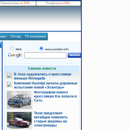
Парктроники
от $54
Телефоны
от $44
идео
Погода
ТВ программа
Web
www.autolider.info
Свежие новости
В Jeep задумались о кроссовере
меньше Renegade
Компания Hyundai начала дорожные
испытания новой «Элантры»
Фотографии нового
кроссовера Kia попали в
Сеть
Tesla предложит
китайцам поменять
старые машины на
электрокары