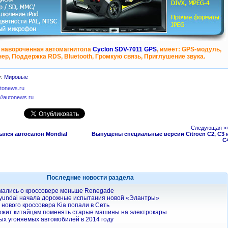
 навороченная автомагнитола
Cyclon SDV-7011 GPS
, имеет: GPS-модуль,
ер, Поддержка RDS, Bluetooth, Громкую связь, Приглушение звука.
у:
Мировые
utonews.ru
://autonews.ru
Следующая >
ылся автосалон Mondial
Выпущены специальные версии Citroen C2, C3 
С
Последние новости раздела
мались о кроссовере меньше Renegade
yundai начала дорожные испытания новой «Элантры»
нового кроссовера Kia попали в Сеть
ожит китайцам поменять старые машины на электрокары
ых угоняемых автомобилей в 2014 году