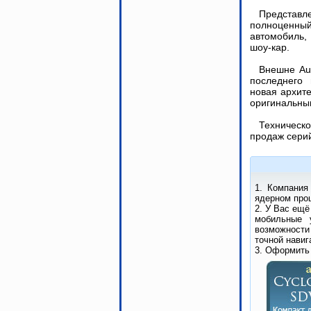
Предста
полноцен
автомобиль
шоу-кар.
Внешне Aur
последнего
новая архит
оригинальны
Техническо
продаж серий
1. Компания
ядерном проц
2. У Вас ещё
мобильные 
возможности
точной навиг
3. Оформить