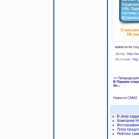
Стильная
ТВ-тюн
новости по тэг
Автор:
http://a
Источник:
http
<< Предыдущая
В Париже откр
de...
Новости СМИ2
В Jeep заду
Компания H
Фотографии 
Tesla предл
Рейтинг сам