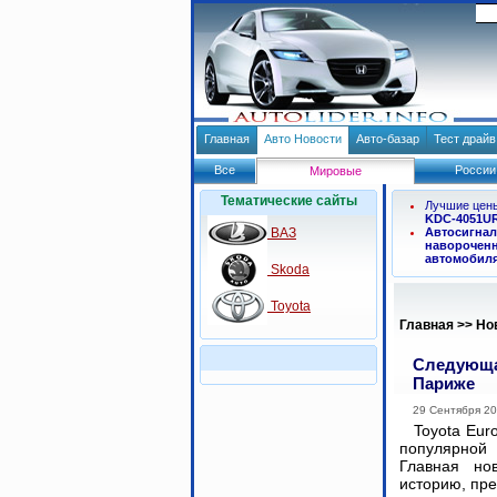
Главная
Авто Новости
Авто-базар
Тест драй
Все
России
Мировые
Тематические сайты
Лучшие цен
KDC-4051U
ВАЗ
Автосигнал
навороченн
автомобил
Skoda
Toyota
Главная
>>
Но
Следующая
Париже
29 Сентября 2
Toyota Eur
популярной
Главная но
историю, пре