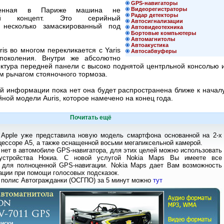
GPS-навигаторы
вленная в Париже машина не
Видеорегистраторы
Радар детекторы
ный концепт. Это серийный
Автосигнализации
, несколько замаскированный под
Автовидеотехника
Бортовые компьютеры
Автомагнитолы
Автоакустика
is во многом перекликается с Yaris
Автосабвуферы
 поколения. Внутри же абсолютно
ектура передней панели с высоко поднятой центрльной консолью 
м рычагом стояночного тормоза.
й информации пока нет она будет распространена ближе к начал
ной модели Auris, которое намечено на конец года.
Почитать ещё
 Apple уже представила новую модель смартфона основанной на 2-х
ессоре А5, а также оснащенной восьми мегапиксельной камерой.
 нет в автомобиле GPS-навигатора, для этих целей можно использовать
устройства Нокиа. С новой услугой Nokia Maps Вы имеете все
 для полноценной GPS-навигации. Nokia Maps дает Вам возможность
ации при помощи голосовых подсказок.
 полис Автогражданки (ОСГПО) за 5 минут можно
тут