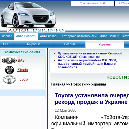
Магнитолы
от $38
GPS-н
Главная
Авто Новости
Авто-базар
Тест драйв автомобилей
Авто Тюнинг
Авт
Все
Мировые
России
Украины
Тематические сайты
Лучшие цены на
автомагнитолу Kenwood
KDC-4051UR
. Сравнение цен.
ВАЗ
Автосигнализация Pandora DXL 3000,
навороченный комбайн для Вашего
автомобиля
Skoda
НОВОСТИ 
Toyota
Главная
>>
Новости
>>
Украины
Toyota установила очере
рекорд продаж в Украине
12 Мая 2006
Компания «Тойота-Укра
официальный импортер автом