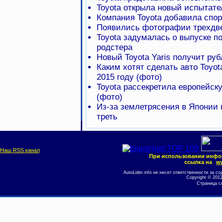
Toyota открыла новый испытат
Компания Toyota добавила спор
Появились фотографии трехдвер
Toyota задумалась о выпуске п
родстера
Новый Toyota Yaris получит ру
Каким хотят сделать авто Toyota
2015 году (фото)
Toyota рассекретила европейску
(фото)
Из-за землетрясения в Японии 
треть
Наш RSS канал
При использовании инфо
ссылка на
ww
AutoLider.info не несет ответственности за
Copyright © 201
Страница с