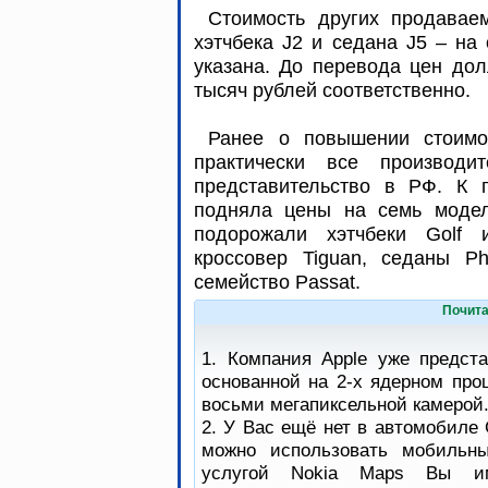
Стоимость других продава
хэтчбека J2 и седана J5 – на
указана. До перевода цен дол
тысяч рублей соответственно.
Ранее о повышении стоимо
практически все производи
представительство в РФ. К п
подняла цены на семь модел
подорожали хэтчбеки Golf и
кроссовер Tiguan, седаны P
семейство Passat.
Почита
1. Компания Apple уже предст
основанной на 2-х ядерном про
восьми мегапиксельной камерой
2. У Вас ещё нет в автомобиле 
можно использовать мобильны
услугой Nokia Maps Вы им