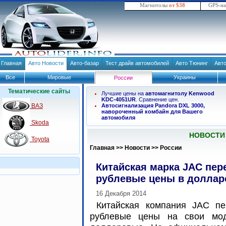
Магнитолы
от $38
GPS-н
Главная
Авто Новости
Авто-базар
Тест драйв автомобилей
Авто Тюнинг
Авт
Все
Мировые
Украины
России
Тематические сайты
Лучшие цены на
автомагнитолу Kenwood
KDC-4051UR
. Сравнение цен.
ВАЗ
Автосигнализация Pandora DXL 3000,
навороченный комбайн для Вашего
автомобиля
Skoda
НОВОСТИ
Toyota
Главная
>>
Новости
>>
России
Китайская марка JAC пер
рублевые цены в долла
16 Декабря 2014
Китайская компания JAC пе
рублевые цены на свои мо