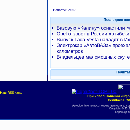
Новости СМИ2
Последние нов
Базовую «Калину» оснастили 
Opel отзовет в России хэтчбеки
Выпуск Lada Vesta наладят в И
Электрокар «АвтоВАЗа» проехал
километров
Владельцев маломощных скуте
Почита
Наш RSS канал
При использовании инфо
ссылка на
ww
AutoLider.info не несет ответственности за
Copyright © 201
Страница с