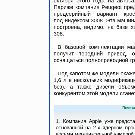
октября этого года на автос
Париже компания Peugeot пре
предсерийный вариант крос
под индексом 3008. Эта машин
построена, видимо, на базе х
308.
В базовой комплектации ма
получит передний привод, о
оснащаться полноприводной т
Под капотом же модели окаж
1,6 л в нескольких модификаци
без), а также дизели объе
конкурентом этой модели стане
Почита
1. Компания Apple уже предст
основанной на 2-х ядерном про
восьми мегапиксельной камерой