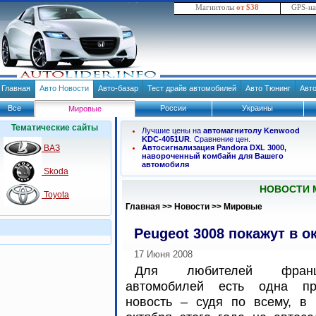
Магнитолы
от $38
GPS-н
Главная
Авто Новости
Авто-базар
Тест драйв автомобилей
Авто Тюнинг
Авт
Все
России
Украины
Мировые
Тематические сайты
Лучшие цены на
автомагнитолу Kenwood
KDC-4051UR
. Сравнение цен.
ВАЗ
Автосигнализация Pandora DXL 3000,
навороченный комбайн для Вашего
автомобиля
Skoda
НОВОСТИ 
Toyota
Главная
>>
Новости
>>
Мировые
Peugeot 3008 покажут в о
17 Июня 2008
Для любителей францу
автомобилей есть одна пр
новость – судя по всему, в 