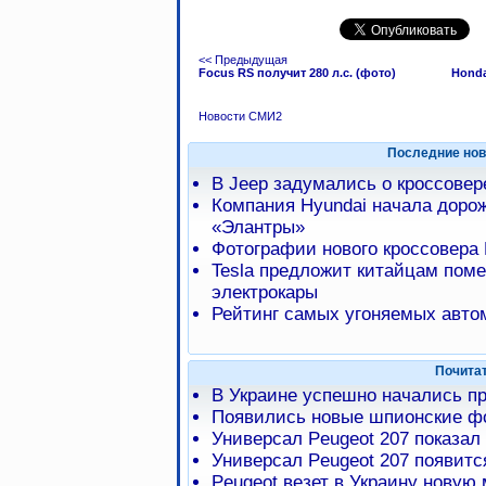
<< Предыдущая
Focus RS получит 280 л.с. (фото)
Honda
Новости СМИ2
Последние нов
В Jeep задумались о кроссове
Компания Hyundai начала доро
«Элантры»
Фотографии нового кроссовера 
Tesla предложит китайцам пом
электрокары
Рейтинг самых угоняемых авто
Почита
В Украине успешно начались пр
Появились новые шпионские фо
Универсал Peugeot 207 показа
Универсал Peugeot 207 появитс
Peugeot везет в Украину новую