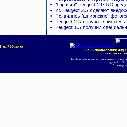
"Горячий" Peugeot 207 RC пре
Из Peugeot 207 сделают внедор
Появились "шпионские" фотогр
Peugeot 207 получит двигател
Peugeot 107 получил специаль
Наш RSS канал
При использовании инфо
ссылка на
ww
AutoLider.info не несет ответственности за
Copyright © 201
Страница с