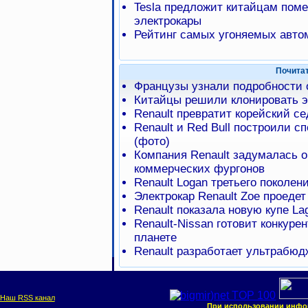
Tesla предложит китайцам пом
электрокары
Рейтинг самых угоняемых авто
Почита
Французы узнали подробности о
Китайцы решили клонировать э
Renault превратит корейский с
Renault и Red Bull построили с
(фото)
Компания Renault задумалась о
коммерческих фургонов
Renault Logan третьего поколен
Электрокар Renault Zoe проедет
Renault показала новую купе La
Renault-Nissan готовит конкур
планете
Renault разработает ультрабю
Наш RSS канал
При использовании инфо