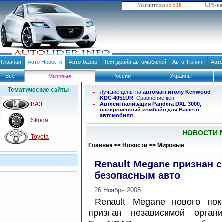
Магнитолы
от $38
GPS-н
Главная
Авто Новости
Авто-базар
Тест драйв автомобилей
Авто Тюнинг
Авт
Все
России
Украины
Мировые
Тематические сайты
Лучшие цены на
автомагнитолу Kenwood
KDC-4051UR
. Сравнение цен.
ВАЗ
Автосигнализация Pandora DXL 3000,
навороченный комбайн для Вашего
автомобиля
Skoda
НОВОСТИ 
Toyota
Главная
>>
Новости
>>
Мировые
Renault Megane признан
безопасным авто
26 Ноября 2008
Renault Megane нового пок
признан независимой органи