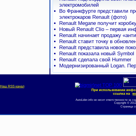
электромобилей
Во Франкфурте представили пр
электрокаров Renault (фото)
Renault Megane получит коробк
Новый Renault Clio – первая и
Renault начинает продажу «ант
Renault ставит точку в обновлен
Renault представила новое пок
Renault показала новый Symbol
Renault сделала свой Hummer
Модернизированный Logan. Пе
Наш RSS канал
При использовании инфо
ссылка на
ww
AutoLider.info не несет ответственности за
Copyright © 201
Страница с