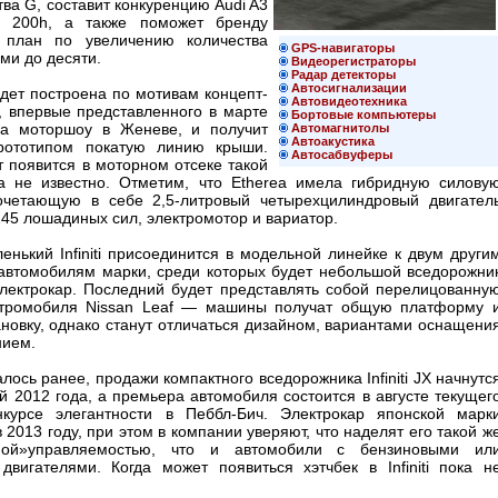
ва G, составит конкуренцию Audi A3
 200h, а также поможет бренду
ь план по увеличению количества
GPS-навигаторы
ми до десяти.
Видеорегистраторы
Радар детекторы
Автосигнализации
дет построена по мотивам концепт-
Автовидеотехника
, впервые представленного в марте
Бортовые компьютеры
на моторшоу в Женеве, и получит
Автомагнитолы
Автоакустика
рототипом покатую линию крыши.
Автосабвуферы
т появится в моторном отсеке такой
 не известно. Отметим, что Etherea имела гибридную силову
сочетающую в себе 2,5-литровый четырехцилиндровый двигател
45 лошадиных сил, электромотор и вариатор.
нький Infiniti присоединится в модельной линейке к двум други
автомобилям марки, среди которых будет небольшой вседорожни
и электрокар. Последний будет представлять собой перелицованну
ктромобиля Nissan Leaf — машины получат общую платформу 
новку, однако станут отличаться дизайном, вариантами оснащени
нием.
лось ранее, продажи компактного вседорожника Infiniti JX начнутс
 2012 года, а премьера автомобиля состоится в августе текущег
курсе элегантности в Пеббл-Бич. Электрокар японской марк
 2013 году, при этом в компании уверяют, что наделят его такой ж
ьной»управляемостью, что и автомобили с бензиновыми ил
двигателями. Когда может появиться хэтчбек в Infiniti пока н