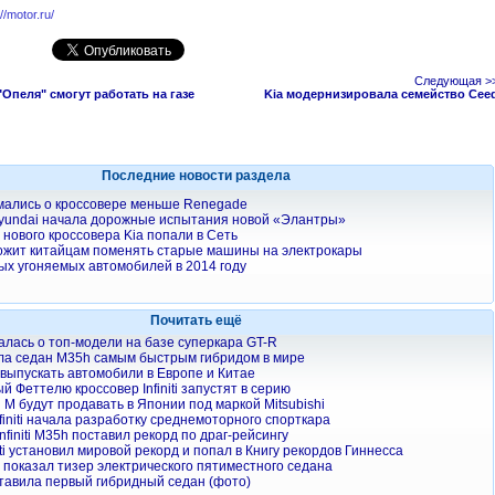
://motor.ru/
Следующая >
Опеля" смогут работать на газе
Kia модернизировала семейство Cee
Последние новости раздела
мались о кроссовере меньше Renegade
yundai начала дорожные испытания новой «Элантры»
нового кроссовера Kia попали в Сеть
ожит китайцам поменять старые машины на электрокары
ых угоняемых автомобилей в 2014 году
Почитать ещё
умалась о топ-модели на базе суперкара GT-R
звала седан M35h самым быстрым гибридом в мире
ет выпускать автомобили в Европе и Китае
 Феттелю кроссовер Infiniti запустят в серию
ti M будут продавать в Японии под маркой Mitsubishi
finiti начала разработку среднемоторного спорткара
nfiniti M35h поставил рекорд по драг-рейсингу
iti установил мировой рекорд и попал в Книгу рекордов Гиннесса
ti показал тизер электрического пятиместного седана
едставила первый гибридный седан (фото)