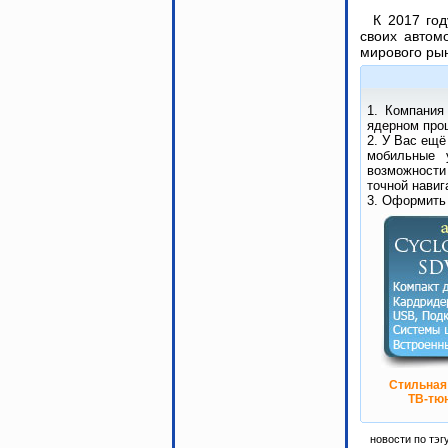
К 2017 год
своих автом
мирового ры
1. Компания
ядерном проц
2. У Вас ещё
мобильные 
возможности
точной навиг
3. Оформить
Стильная
ТВ-тюн
новости по тэг