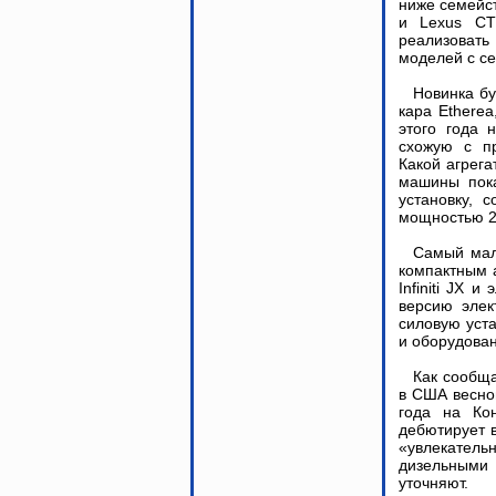
ниже семейст
и Lexus CT
реализоват
моделей с се
Новинка бу
кара Etherea
этого года 
схожую с п
Какой агрега
машины пока
установку, 
мощностью 2
Самый мале
компактным 
Infiniti JX 
версию эле
силовую уста
и оборудова
Как сообща
в США весной
года на Кон
дебютирует в
«увлекател
дизельными 
уточняют.