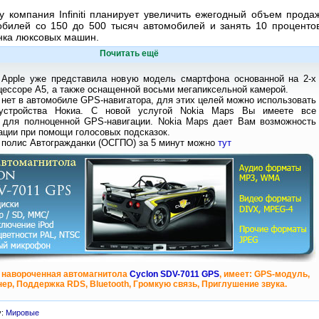
у компания Infiniti планирует увеличить ежегодный объем прода
обилей со 150 до 500 тысяч автомобилей и занять 10 проценто
нка люксовых машин.
Почитать ещё
 Apple уже представила новую модель смартфона основанной на 2-х
ессоре А5, а также оснащенной восьми мегапиксельной камерой.
 нет в автомобиле GPS-навигатора, для этих целей можно использовать
устройства Нокиа. С новой услугой Nokia Maps Вы имеете все
 для полноценной GPS-навигации. Nokia Maps дает Вам возможность
ации при помощи голосовых подсказок.
 полис Автогражданки (ОСГПО) за 5 минут можно
тут
 навороченная автомагнитола
Cyclon SDV-7011 GPS
, имеет: GPS-модуль,
ер, Поддержка RDS, Bluetooth, Громкую связь, Приглушение звука.
у:
Мировые