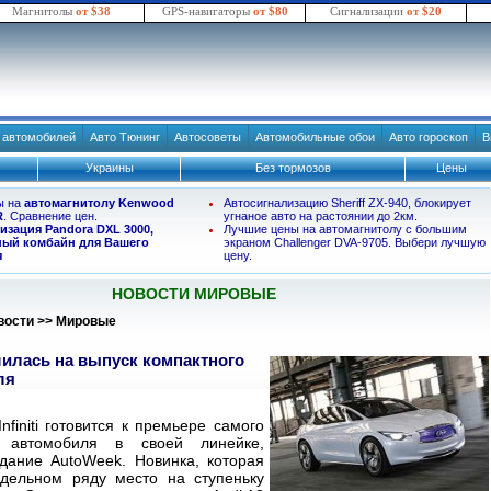
Магнитолы
от $38
GPS-навигаторы
от $80
Сигнализации
от $20
в автомобилей
Авто Тюнинг
Автосоветы
Автомобильные обои
Авто гороскоп
В
Украины
Без тормозов
Цены
ы на
автомагнитолу Kenwood
Автосигнализацию Sheriff ZX-940, блокирует
R
. Сравнение цен.
угнаное авто на растоянии до 2км.
изация Pandora DXL 3000,
Лучшие цены на автомагнитолу с большим
ый комбайн для Вашего
экраном Challenger DVA-9705. Выбери лучшую
я
цену.
НОВОСТИ МИРОВЫЕ
вости
>>
Мировые
решилась на выпуск компактного
ля
nfiniti готовится к премьере самого
о автомобиля в своей линейке,
дание AutoWeek. Новинка, которая
дельном ряду место на ступеньку