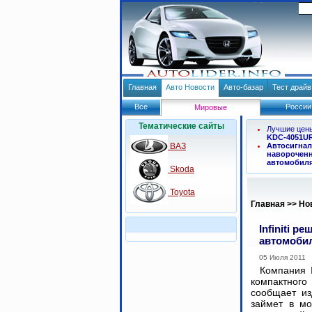
Главная
Авто Новости
Авто-базар
Тест драй
Все
России
Мировые
Тематические сайты
Лучшие цен
KDC-4051U
ВАЗ
Автосигнал
навороченн
автомобил
Skoda
Toyota
Главная
>>
Но
Infiniti 
автомоби
05 Июля 2011
Компания I
компактног
сообщает из
займет в мо