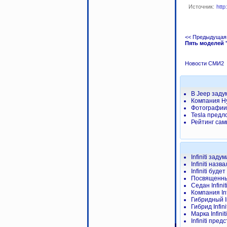
Источник:
http
<< Предыдущая
Пять моделей "
Новости СМИ2
В Jeep заду
Компания H
Фотографии 
Tesla предл
Рейтинг сам
Infiniti зад
Infiniti на
Infiniti буд
Посвященный
Седан Infini
Компания In
Гибридный I
Гибрид Infin
Марка Infini
Infiniti пр