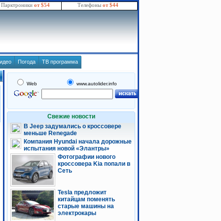
Парктроники
от $54
Телефоны
от $44
идео
Погода
ТВ программа
Web
www.autolider.info
Свежие новости
В Jeep задумались о кроссовере
меньше Renegade
Компания Hyundai начала дорожные
испытания новой «Элантры»
Фотографии нового
кроссовера Kia попали в
Сеть
Tesla предложит
китайцам поменять
старые машины на
электрокары