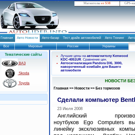
Магнитолы
от $38
GPS-н
Главная
Авто Новости
Авто-базар
Тест драйв автомобилей
Авто Тюнинг
Авт
Все
Мировые
России
Украины
Тематические сайты
Лучшие цены на
автомагнитолу Kenwood
KDC-4051UR
. Сравнение цен.
ВАЗ
Автосигнализация Pandora DXL 3000,
навороченный комбайн для Вашего
автомобиля
Skoda
НОВОСТИ БЕ
Toyota
Главная
>>
Новости
>>
Без тормозов
Сделали компьютер Bent
23 Июля 2008
Английский производ
ноутбуков Ego Computers вы
линейку эксклюзивных компь