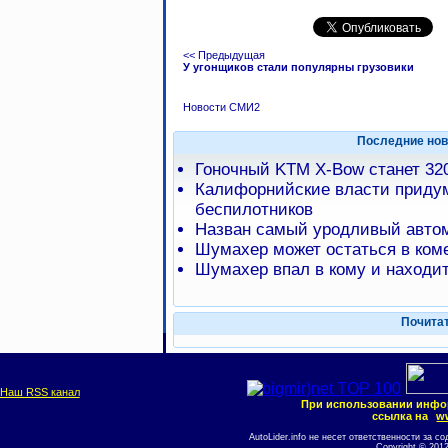
<< Предыдущая
У угонщиков стали популярны грузовики
Новости СМИ2
Последние нов
Гоночный KTM X-Bow станет 32
Калифорнийские власти приду
беспилотников
Назван самый уродливый автом
Шумахер может остаться в коме
Шумахер впал в кому и находит
Почита
Наш RSS канал
При использовании инфо
ссылка на
ww
AutoLider.info не несет ответственности за
Copyright © 201