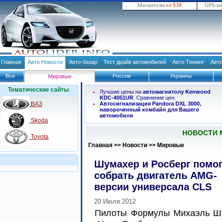
Магнитолы
от $38
GPS-н
Главная
Авто Новости
Авто-базар
Тест драйв автомобилей
Авто Тюнинг
Авт
Все
России
Украины
Мировые
Тематические сайты
Лучшие цены на
автомагнитолу Kenwood
KDC-4051UR
. Сравнение цен.
ВАЗ
Автосигнализация Pandora DXL 3000,
навороченный комбайн для Вашего
автомобиля
Skoda
НОВОСТИ 
Toyota
Главная
>>
Новости
>>
Мировые
Шумахер и Росберг помо
собрать двигатель AMG-
версии универсала CLS
20 Июля 2012
Пилоты Формулы Михаэль Ш