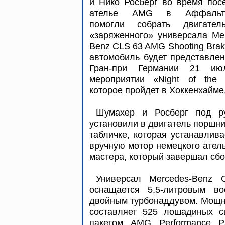
и Нико Росберг во время пос
ателье AMG в Аффальте
помогли собрать двигате
«заряженного» универсала Me
Benz CLS 63 AMG Shooting Brak
автомобиль будет представле
Гран-при Германии 21 и
мероприятии «Night of the S
которое пройдет в Хоккенхайме
Шумахер и Росберг под р
установили в двигатель поршни
табличке, которая устанавлив
вручную мотор немецкого атель
мастера, который завершал сбо
Универсал Mercedes-Benz
оснащается 5,5-литровым в
двойным турбонаддувом. Мощно
составляет 525 лошадиных с
пакетом AMG Performance 