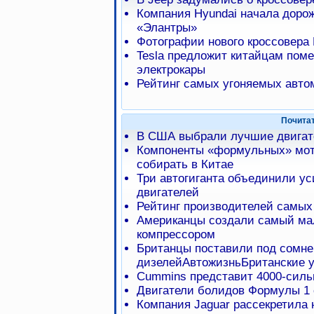
Компания Hyundai начала доро
«Элантры»
Фотографии нового кроссовера 
Tesla предложит китайцам пом
электрокары
Рейтинг самых угоняемых авто
Почита
В США выбрали лучшие двигат
Компоненты «формульных» мот
собирать в Китае
Три автогиганта объединили ус
двигателей
Рейтинг производителей самых
Американцы создали самый мал
компрессором
Британцы поставили под сомне
дизелейАвтожизньБританские 
Cummins представит 4000-силь
Двигатели болидов Формулы 1 
Компания Jaguar рассекретила 