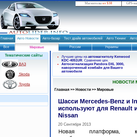
Магнитолы
от $38
GPS-н
Главная
Авто Новости
Авто-базар
Тест драйв автомобилей
Авто Тюнинг
Авт
Все
России
Украины
Мировые
Тематические сайты
Лучшие цены на
автомагнитолу Kenwood
KDC-4051UR
. Сравнение цен.
ВАЗ
Автосигнализация Pandora DXL 3000,
навороченный комбайн для Вашего
автомобиля
Skoda
НОВОСТИ 
Toyota
Главная
>>
Новости
>>
Мировые
Шасси Mercedes-Benz и Inf
используют для Renault 
Nissan
20 Сентября 2013
Новая платформа, ко