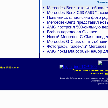
Почита
Mercedes-Benz готовит обновл
Mercedes-Benz C63 AMG "засек
Появились шпионские фото род
Mercedes-Benz представил нов
AMG построил 500-сильную ве
Brabus переделал С-класс
Новый Mercedes C-Class поедет
Mercedes G-Class опять обнови
Фотографы "засекли" Mercedes 
AMG показала особый набор дл
Наш RSS канал
При использовании инфо
ссылка на
ww
AutoLider.info не несет ответственности за
Copyright © 201
Страница с