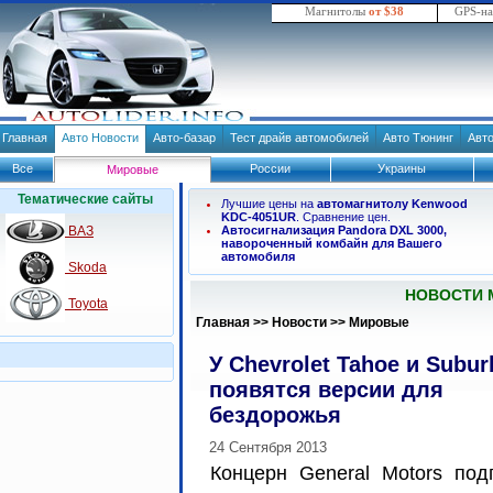
Магнитолы
от $38
GPS-н
Главная
Авто Новости
Авто-базар
Тест драйв автомобилей
Авто Тюнинг
Авт
Все
России
Украины
Мировые
Тематические сайты
Лучшие цены на
автомагнитолу Kenwood
KDC-4051UR
. Сравнение цен.
ВАЗ
Автосигнализация Pandora DXL 3000,
навороченный комбайн для Вашего
автомобиля
Skoda
НОВОСТИ 
Toyota
Главная
>>
Новости
>>
Мировые
У Chevrolet Tahoe и Subu
появятся версии для
бездорожья
24 Сентября 2013
Концерн General Motors под