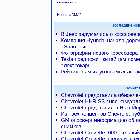
компактвэн
Новости СМИ2
Последние нов
В Jeep задумались о кроссове
Компания Hyundai начала доро
«Элантры»
Фотографии нового кроссовера 
Tesla предложит китайцам пом
электрокары
Рейтинг самых угоняемых авто
Почита
Chevrolet представила обновле
Chevrolet HHR SS снял камуфл
Chevrolet представил в Нью-Йо
Из трех концептов Chevrolet пу
GM опроверг информацию об ис
снимков
Chevrolet Corvette: 600-сильный
Chevrolet Corvette впереди вс