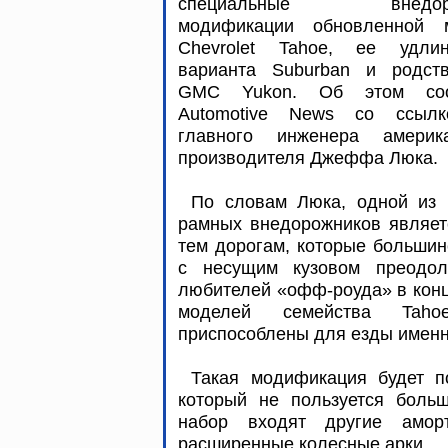
специальные внедор
модификации обновленной 
Chevrolet Tahoe, ее удлин
варианта Suburban и родств
GMC Yukon. Об этом соо
Automotive News со ссыл
главного инженера америка
производителя Джеффа Люка.
По словам Люка, одной из 
рамных внедорожников являетс
тем дорогам, которые большин
с несущим кузовом преодол
любителей «офф-роуда» в конц
моделей семейства Taho
приспособлены для езды имен
Такая модификация будет п
который не пользуется боль
набор входят другие амор
расширенные колесные арки.