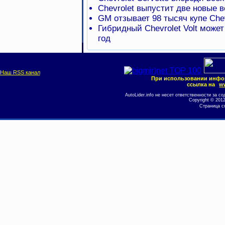
Chevrolet выпустит две новые в
GM отзывает 98 тысяч купе Chev
Гибридный Chevrolet Volt может
год
Наш RSS канал
При использовании инфо
ссылка на
ww
AutoLider.info не несет ответственности за
Copyright © 201
Страница с