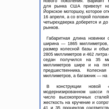
нового поколения. Вариант 
для рынка США привезут н
Йоркское моторшоу, которое от
16 апреля, а со второй полови
четырехдверка доберется и до
рынков.
Габаритная длина новинки 
ширина — 1865 миллиметров,
размер колесной базы и объе
2805 миллиметров и 462 литра 
седан получился на 35 ми
миллиметров шире и на пят
предшественника. Колесна
миллиметров, а багажник — на 
В конструкции новой «
модернизированном шасси пр
число высокопрочных стале
жесткость на кручение и сопро
41 и 35 процентов соответств