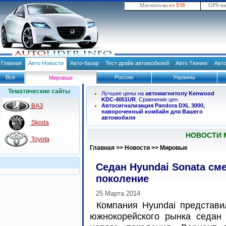
Магнитолы
от $38
GPS-н
Главная
Авто Новости
Авто-базар
Тест драйв автомобилей
Авто Тюнинг
Авт
Все
России
Украины
Мировые
Тематические сайты
Лучшие цены на
автомагнитолу Kenwood
KDC-4051UR
. Сравнение цен.
ВАЗ
Автосигнализация Pandora DXL 3000,
навороченный комбайн для Вашего
автомобиля
Skoda
НОВОСТИ 
Toyota
Главная
>>
Новости
>>
Мировые
Седан Hyundai Sonata см
поколение
25 Марта 2014
Компания Hyundai представи
южнокорейского рынка седан 