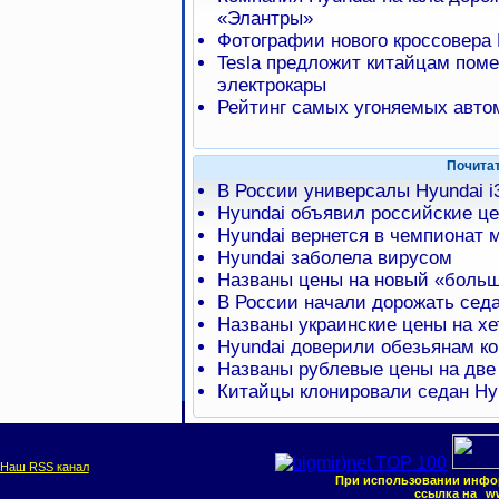
«Элантры»
Фотографии нового кроссовера 
Tesla предложит китайцам пом
электрокары
Рейтинг самых угоняемых авто
Почита
В России универсалы Hyundai i
Hyundai объявил российские цен
Hyundai вернется в чемпионат 
Hyundai заболела вирусом
Названы цены на новый «больш
В России начали дорожать седа
Названы украинские цены на хе
Hyundai доверили обезьянам ко
Названы рублевые цены на две
Китайцы клонировали седан Hyu
Наш RSS канал
При использовании инфо
ссылка на
ww