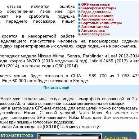
GPS-навигаторы
й отзыва является ошибка
Видеорегистраторы
го обеспечения. Из-за нее при
Радар детекторы
ожет не сработать подушка
Автосигнализации
Автовидеотехника
ти переднего пассажира, пишет
Бортовые компьютеры
.
Автомагнитолы
Автоакустика
Автосабвуферы
 кроется в некорректной работе
ределяющего присутствие человека на пассажирском сидении
 двух зарегистрированных случаях, когда подушки не раскрылись.
попадают модели Nissan Altima, Sentra, Pathfinder и Leaf 2013-201
ода, фургон NV200 (2013 модельный год), Infiniti JX35 (2013) и ег
0 (2014), а а также седан Q50 (2014).
часть машин будет отозвана в США – 989 700 из 1 053 47
 Еще 60 000 авто будет отозвано в Канаде.
Почитать ещё
 Apple уже представила новую модель смартфона основанной на 2-х
ессоре А5, а также оснащенной восьми мегапиксельной камерой.
 нет в автомобиле GPS-навигатора, для этих целей можно использовать
устройства Нокиа. С новой услугой Nokia Maps Вы имеете все
 для полноценной GPS-навигации. Nokia Maps дает Вам возможность
ации при помощи голосовых подсказок.
 полис Автогражданки (ОСГПО) за 5 минут можно
тут