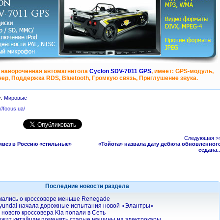
 навороченная автомагнитола
Cyclon SDV-7011 GPS
, имеет: GPS-модуль,
ер, Поддержка RDS, Bluetooth, Громкую связь, Приглушение звука.
у:
Мировые
://focus.ua/
Следующая >
ивез в Россию «стильные»
«Тойота» назвала дату дебюта обновленног
седана..
Последние новости раздела
мались о кроссовере меньше Renegade
yundai начала дорожные испытания новой «Элантры»
нового кроссовера Kia попали в Сеть
ожит китайцам поменять старые машины на электрокары