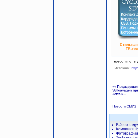
Стильная
ТВ-тюн
новости по тэг
Источник:
http
<< Предыдущая
Volkswagen пр
Jetta и...
Новости СМИ2
В Jeep заду
Компания H
Фотографии 
Tesla предл