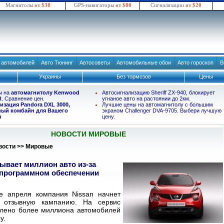
Магнитолы
от $38
GPS-навигаторы
от $80
Сигнализации
от $20
в автомобилей
Авто Тюнинг
Автосоветы
Автомобильные обои
Авто гороскоп
В
Украины
Без тормозов
Цены
ы на
автомагнитолу Kenwood
Автосигнализацию Sheriff ZX-940, блокирует
R
. Сравнение цен.
угнаное авто на растоянии до 2км.
изация Pandora DXL 3000,
Лучшие цены на автомагнитолу с большим
ый комбайн для Вашего
экраном Challenger DVA-9705. Выбери лучшую
я
цену.
НОВОСТИ МИРОВЫЕ
вости
>>
Мировые
зывает миллион авто из-за
 программном обеспечении
е апреля компания Nissan начнет
 отзывную кампанию. На сервис
влено более миллиона автомобилей
ру.