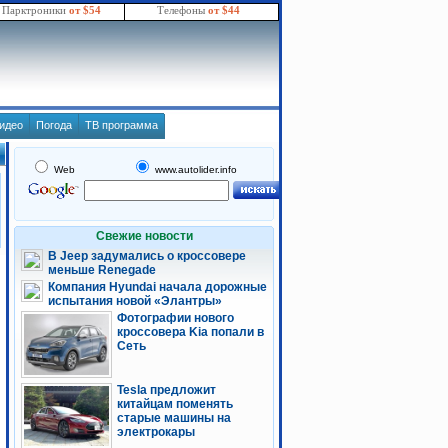
Парктроники
от $54
Телефоны
от $44
идео
Погода
ТВ программа
Web
www.autolider.info
Свежие новости
В Jeep задумались о кроссовере
меньше Renegade
Компания Hyundai начала дорожные
испытания новой «Элантры»
Фотографии нового
кроссовера Kia попали в
Сеть
Tesla предложит
китайцам поменять
старые машины на
электрокары