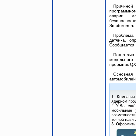
Причино
программно
аварии м
безопаснос
Smotorom.ru
Проблема
датчика, оп
Сообщается о
Под отзыв 
модельного г
преемник QX6
Основная 
автомобилей.
1. Компания
ядерном проц
2. У Вас ещё
мобильные 
возможности
точной навиг
3. Оформить