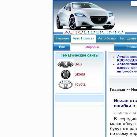
Главная
Авто Новости
Авто-базар
Тест драй
Все
России
Мировые
Тематические сайты
Лучшие цен
KDC-4051U
ВАЗ
Автосигнал
навороченн
автомобил
Skoda
Toyota
Главная
>>
Но
Nissan от
ошибки в
28 Марта 2014
В середин
масштабную
будут отпра
по всему ми