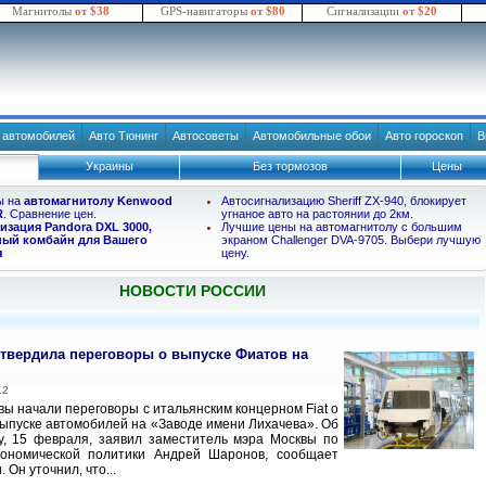
Магнитолы
от $38
GPS-навигаторы
от $80
Сигнализации
от $20
в автомобилей
Авто Тюнинг
Автосоветы
Автомобильные обои
Авто гороскоп
В
Украины
Без тормозов
Цены
ы на
автомагнитолу Kenwood
Автосигнализацию Sheriff ZX-940, блокирует
R
. Сравнение цен.
угнаное авто на растоянии до 2км.
изация Pandora DXL 3000,
Лучшие цены на автомагнитолу с большим
ый комбайн для Вашего
экраном Challenger DVA-9705. Выбери лучшую
я
цену.
НОВОСТИ РОССИИ
твердила переговоры о выпуске Фиатов на
12
вы начали переговоры с итальянским концерном Fiat о
ыпуске автомобилей на «Заводе имени Лихачева». Об
у, 15 февраля, заявил заместитель мэра Москвы по
кономической политики Андрей Шаронов, сообщает
 Он уточнил, что...