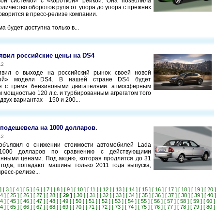
вой системой с «короткой» рейкой. Она позволила
оличество оборотов руля от упора до упора с прежних
 говорится в пресс-релизе компании.
а будет доступна только в...
ъявил российские цены на DS4
12
ъявил о выходе на российский рынок своей новой
ной» модели DS4. В нашей стране DS4 будет
ся с тремя бензиновыми двигателями: атмосферным
м мощностью 120 л.с. и турбированным агрегатом того
двух вариантах – 150 и 200...
a подешевела на 1000 долларов.
12
объявил о снижении стоимости автомобилей Lada
 1000 долларов по сравнению с действующими
нными ценами. Под акцию, которая продлится до 31
года, попадают машины только 2011 года выпуска,
пресс-релизе...
]
[ 3 ]
[ 4 ]
[ 5 ]
[ 6 ]
[ 7 ]
[ 8 ]
[ 9 ]
[ 10 ]
[ 11 ]
[ 12 ]
[ 13 ]
[ 14 ]
[ 15 ]
[ 16 ]
[ 17 ]
[ 18 ]
[ 19 ]
[ 20 ]
4 ]
[ 25 ]
[ 26 ]
[ 27 ]
[ 28 ]
[ 29 ]
[ 30 ]
[ 31 ]
[ 32 ]
[ 33 ]
[ 34 ]
[ 35 ]
[ 36 ]
[ 37 ]
[ 38 ]
[ 39 ]
[ 40 ]
4 ]
[ 45 ]
[ 46 ]
[ 47 ]
[ 48 ]
[ 49 ]
[ 50 ]
[ 51 ]
[ 52 ]
[ 53 ]
[ 54 ]
[ 55 ]
[ 56 ]
[ 57 ]
[ 58 ]
[ 59 ]
[ 60 ]
4 ]
[ 65 ]
[ 66 ]
[ 67 ]
[ 68 ]
[ 69 ]
[ 70 ]
[ 71 ]
[ 72 ]
[ 73 ]
[ 74 ]
[ 75 ]
[ 76 ]
[ 77 ]
[ 78 ]
[ 79 ]
[ 80 ]