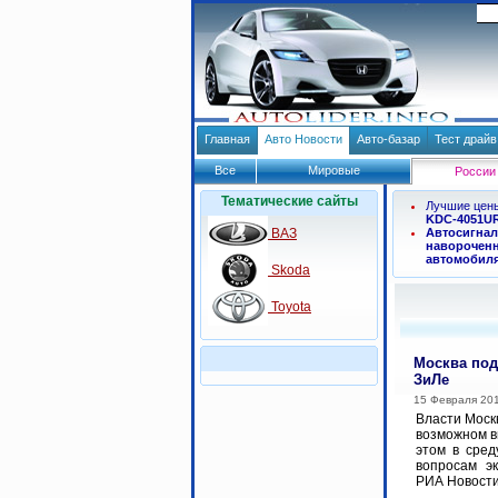
Главная
Авто Новости
Авто-базар
Тест драй
Все
Мировые
России
Тематические сайты
Лучшие цен
KDC-4051U
ВАЗ
Автосигнал
навороченн
автомобил
Skoda
Toyota
Москва под
ЗиЛе
15 Февраля 20
Власти Моск
возможном в
этом в сред
вопросам э
РИА Новости.