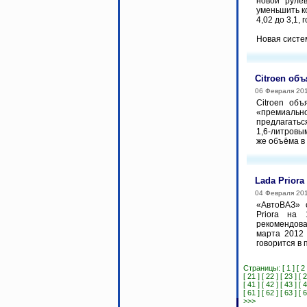
новой руле
уменьшить к
4,02 до 3,1,
Новая систем
Citroen об
06 Февраля 20
Citroen об
«премиаль
предлагать
1,6-литровы
же объёма в 
Lada Prior
04 Февраля 20
«АвтоВАЗ» 
Priora на
рекомендова
марта 2012 
говорится в 
Страницы:
[ 1 ]
[ 2 
[ 21 ]
[ 22 ]
[ 23 ]
[ 2
[ 41 ]
[ 42 ]
[ 43 ]
[ 4
[ 61 ]
[ 62 ]
[ 63 ]
[ 6
>>>