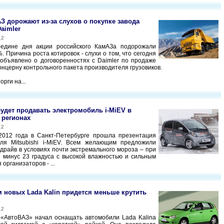
З дорожают из-за слухов о покупке завода
aimler
12
редине дня акции российского КамАЗа подорожали
. Причина роста котировок - слухи о том, что сегодня
объявлено о договоренностях с Daimler по продаже
онцерну контрольного пакета производителя грузовиков.
рги на...
 будет продавать электромобиль i-MiEV в
 регионах
12
2012 года в Санкт-Петербурге прошла презентация
иля Mitsubishi i-MiEV. Всем желающим предложили
-драйв в условиях почти экстремального мороза – при
 минус 23 градуса с высокой влажностью и сильным
 организаторов - ...
 новых Lada Kalin придется меньше крутить
12
 «АвтоВАЗ» начал оснащать автомобили Lada Kalina