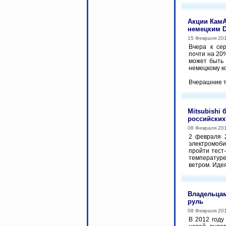
Акции КамА
немецким D
15 Февраля 20
Вчера к се
почти на 20%
может быть 
немецкому к
Вчерашние то
Mitsubishi
российских
08 Февраля 20
2 февраля 
электромоб
пройти тест
температуре
ветром. Идея
Владельцам
руль
08 Февраля 20
В 2012 году