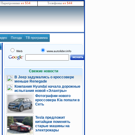
Парктроники
от $54
Телефоны
от $44
идео
Погода
ТВ программа
Web
www.autolider.info
Свежие новости
В Jeep задумались о кроссовере
меньше Renegade
Компания Hyundai начала дорожные
испытания новой «Элантры»
Фотографии нового
кроссовера Kia попали в
Сеть
Tesla предложит
китайцам поменять
старые машины на
электрокары