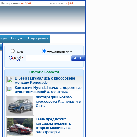
Парктроники
от $54
Телефоны
от $44
идео
Погода
ТВ программа
Web
www.autolider.info
Свежие новости
В Jeep задумались о кроссовере
меньше Renegade
Компания Hyundai начала дорожные
испытания новой «Элантры»
Фотографии нового
кроссовера Kia попали в
Сеть
Tesla предложит
китайцам поменять
старые машины на
электрокары