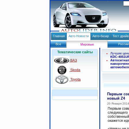
Главная
Авто Новости
Авто-базар
Тест драй
Все
России
Мировые
Тематические сайты
Лучшие цен
KDC-4051U
ВАЗ
Автосигнал
навороченн
автомобил
Skoda
Toyota
Первым сов
новый Z4
20 Января 201
Первым совм
следующего 
собственный
окажется иде
«Немцы не п