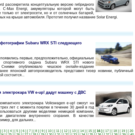
rd рассекретила концептуальную версию гибридного
а C-Max Energi, аккумуляторы которой могут быть
 только от электросети, но и от солнечных батарей,
ых на крыше автомобиля. Прототип получил название Solar Energi.
фотографии Subaru WRX STI следующего
4
 появились первые, предположительно, официальные
и спортивного седана Subaru WRX STI нового
 Снимки опубликовало чешское онлайн-издание
Ранее японский автопроизводитель представил тизер новинки, публичный
й состоится...
 электрокара VW e-up! дадут машину с ДВС
4
омпактного электрокара Volkswagen e-up! смогут на
трех лет с момента покупки в течение 30 дней в год
ользоваться другими моделями немецкой компании,
и двигателем внутреннего сгорания. В качестве
имер, для дальних...
]
[ 3 ]
[ 4 ]
[ 5 ]
[ 6 ]
[ 7 ]
[ 8 ]
[ 9 ]
[ 10 ]
[ 11 ]
[ 12 ]
[ 13 ]
[ 14 ]
[ 15 ]
[ 16 ]
[ 17 ]
[ 18 ]
[ 19 ]
[ 20
 24 ]
[ 25 ]
[ 26 ]
[ 27 ]
[ 28 ]
[ 29 ]
[ 30 ]
[ 31 ]
[ 32 ]
[ 33 ]
[ 34 ]
[ 35 ]
[ 36 ]
[ 37 ]
[ 38 ]
[ 39 ]
[ 40