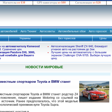
Магнитолы
от $38
GPS-навигаторы
от $80
Сигнализации
от $20
в автомобилей
Авто Тюнинг
Автосоветы
Автомобильные обои
Авто гороскоп
В
Украины
Без тормозов
Цены
ы на
автомагнитолу Kenwood
Автосигнализацию Sheriff ZX-940, блокирует
R
. Сравнение цен.
угнаное авто на растоянии до 2км.
изация Pandora DXL 3000,
Лучшие цены на автомагнитолу с большим
ый комбайн для Вашего
экраном Challenger DVA-9705. Выбери лучшую
я
цену.
НОВОСТИ МИРОВЫЕ
местным спорткаром Toyota и BMW станет
4
естным спорткаром Toyota и BMW станет родстер Z4
поколения, пишет издание Motoring со ссылкой на
 источник. Ранее предполагалось, что этой моделью
ологический преемник купе Toyota Supra.
ринимают участия в...