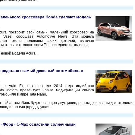
маленького кроссовера Honda сделают модель
4
cura построит свой самый маленький кроссовер на
 Vezel, сообщает Automotive News. Эта модель
елит около половины своих деталей, включая
 моторы, с компактвэном Fit последнего поколения.
новой модели Acura...
представят самый дешевый автомобиль в
4
оне Auto Expo в феврале 2014 года индийская
ata Motors презентует новые модификации самого
томобиля в мире Tata Nano.
ный автомобиль будет оснащен двухцилиндровым дизельным двигателем с
лошадиных сил (предыдущая...
 «Форд» C-Max оснастили солнечными
4