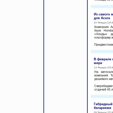
Из самого 
для Acura
20 Января 201
Компания A
базе Honda
«Хонды» д
платформу и
Предвестник 
В феврале 
мире
13 Января 201
На автосал
компания T
дешевого ав
Сверхбюджет
отдачей 45 
Гибридный
батареями
09 Января 201