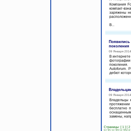
Компания Fo
компакт-вэн
заряжены не
расположенн
В...
Появились 
поколения
09 Января 201
В интернете
фотографи
поколения.
Autoforum. 
дебют которо
Владельцам
09 Января 201
Владельцы к
протяжении 
бесплатно п
оснащенным
замены, напр
Страницы:
[ 1 ]
[ 2 
]
[ 21 ]
[ 22 ]
[ 23 ]
[