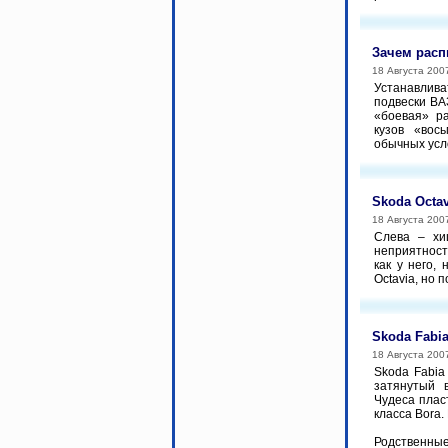
Зачем расп
18 Августа 200
Устанавлива
подвески ВА
«боевая» р
кузов «вос
обычных усло
Skoda Octav
18 Августа 200
Cлева – хи
неприятност
как у него,
Octavia, но 
Skoda Fabi
18 Августа 200
Skoda Fabia
затянутый в
Чудеса плас
класса Bora.
Родственные 