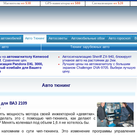
Магнитолы
от $38
GPS-навигаторы
от $80
Сигнализации
от $20
в автомобилей
Авто Тюнинг
Автосоветы
Автомобильные обои
Авто гороскоп
В
 авто
Тюнинг зарубежных авто
ы на
автомагнитолу Kenwood
Автосигнализацию Sheriff ZX-940, блокирует
R
. Сравнение цен.
угнаное авто на растоянии до 2км.
изация Pandora DXL 3000,
Лучшие цены на автомагнитолу с большим
ый комбайн для Вашего
экраном Challenger DVA-9705. Выбери лучшую
я
цену.
Авто тюнинг
 для ВАЗ 2109
7
ить мощность мотора своей инжекторной «девятки».
делать это с помощью чип-тюнинга, как делают с
 Менять коленвал под объем 1,6 л не хотелось бы.
 напомним о сути чип-тюнинга. Это изменение программы управления