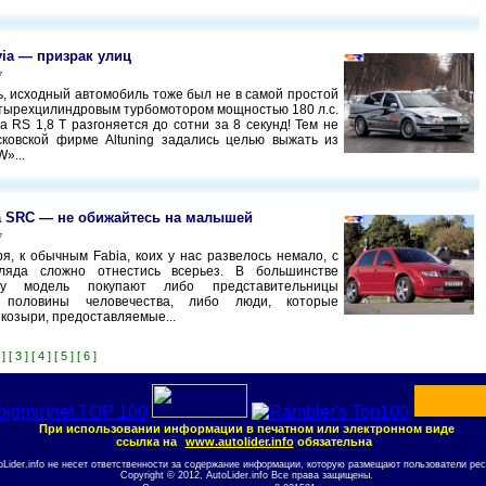
via — призрак улиц
7
ь, исходный автомобиль тоже был не в самой простой
етырехцилиндровым турбомотором мощностью 180 л.с.
a RS 1,8 T разгоняется до сотни за 8 секунд! Тем не
ковской фирме Altuning задались целью выжать из
»...
a SRC — не обижайтесь на малышей
7
ря, к обычным Fabia, коих у нас развелось немало, с
гляда сложно отнестись всерьез. В большинстве
ту модель покупают либо представительницы
й половины человечества, либо люди, которые
 козыри, предоставляемые...
 ]
[ 3 ]
[ 4 ]
[ 5 ]
[ 6 ]
При использовании информации в печатном или электронном виде
ссылка на
www.autolider.info
обязательна
oLider.info не несет ответственности за содержание информации, которую размещают пользователи рес
Copyright © 2012, AutoLider.info Все права защищены.