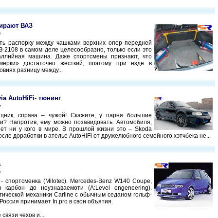
ирают ВАЗ
7
ть распорку между чашками верхних опор передней
З-2108 в самом деле целесообразно, только если это
аллийная машина. Даже спортсмены признают, что
ьмерки» достаточно жесткий, поэтому при езде в
виях разницу между...
ia AutoHiFi- тюнинг
7
щник, справа – чужой! Скажите, у парня большие
и? Напротив, ему можно позавидовать. Автомобиля,
 нет ни у кого в мире. В прошлой жизни это – Skoda
после доработки в ателье AutoHiFi от дружелюбного семейного хэтчбека не...
a
7
 - спортсменка (Milotec). Мercedes-Benz W140 Coupe,
 карбон до неузнаваемоти (A:Level engeneering).
тической механики Carline с обычным седаном гольф-
 Россия принимает In.pro в свои объятия.
связи чехов и...