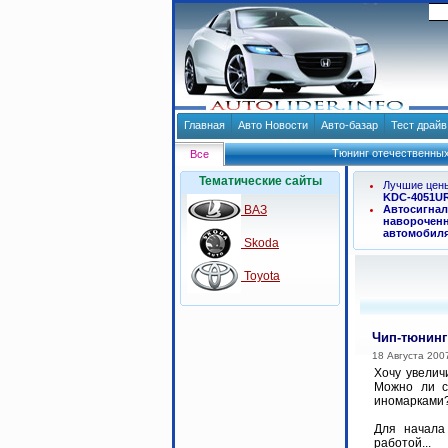
Главная
Авто Новости
Авто-базар
Тест драй
Тюнинг отечественных
Все
Тематические сайты
Лучшие цен
KDC-4051U
ВАЗ
Автосигнал
навороченн
автомобил
Skoda
Toyota
Чип-тюнинг
18 Августа 200
Хочу увелич
Можно ли с
иномарками?
Для начала
работой...