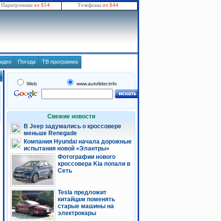
Парктроники
от $54
Телефоны
от $44
идео
Погода
ТВ программа
Web
www.autolider.info
Свежие новости
В Jeep задумались о кроссовере
меньше Renegade
Компания Hyundai начала дорожные
испытания новой «Элантры»
Фотографии нового
кроссовера Kia попали в
Сеть
Tesla предложит
китайцам поменять
старые машины на
электрокары