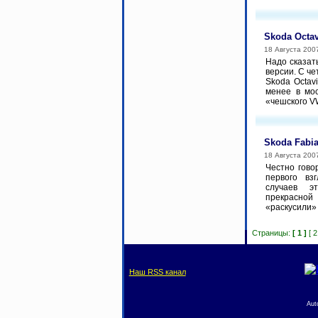
Skoda Octa
18 Августа 200
Надо сказат
версии. С ч
Skoda Octavi
менее в мос
«чешского VW
Skoda Fabi
18 Августа 200
Честно гово
первого вз
случаев э
прекрасно
«раскусили»
Страницы:
[ 1 ]
[ 2
Наш RSS канал
Aut