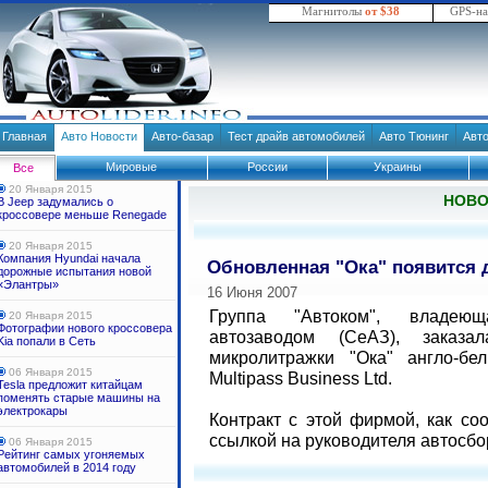
Магнитолы
от $38
GPS-н
Главная
Авто Новости
Авто-базар
Тест драйв автомобилей
Авто Тюнинг
Авт
Мировые
России
Украины
Все
20 Января 2015
НОВ
В Jeep задумались о
кроссовере меньше Renegade
20 Января 2015
Компания Hyundai начала
Обновленная "Ока" появится д
дорожные испытания новой
«Элантры»
16 Июня 2007
Группа "Автоком", владеющ
20 Января 2015
Фотографии нового кроссовера
автозаводом (СеАЗ), заказ
Kia попали в Сеть
микролитражки "Ока" англо-бел
06 Января 2015
Multipass Business Ltd.
Tesla предложит китайцам
поменять старые машины на
электрокары
Контракт с этой фирмой, как со
ссылкой на руководителя автосбор
06 Января 2015
Рейтинг самых угоняемых
автомобилей в 2014 году