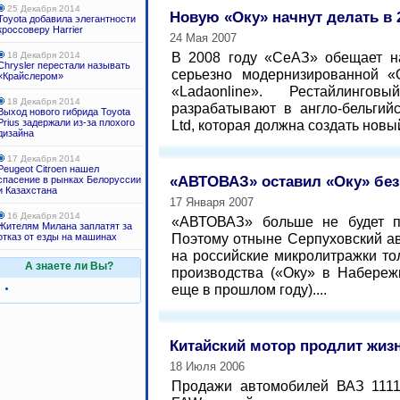
25 Декабря 2014
Новую «Оку» начнут делать в 
Toyota добавила элегантности
кроссоверу Harrier
24 Мая 2007
В 2008 году «СеАЗ» обещает на
18 Декабря 2014
Chrysler перестали называть
серьезно модернизированной «
«Крайслером»
«Ladaonline». Рестайлинг
18 Декабря 2014
разрабатывают в англо-бельгийс
Выход нового гибрида Toyota
Prius задержали из-за плохого
Ltd, которая должна создать новы
дизайна
17 Декабря 2014
Peugeot Citroen нашел
«АВТОВАЗ» оставил «Оку» без
спасение в рынках Белоруссии
и Казахстана
17 Января 2007
16 Декабря 2014
«АВТОВАЗ» больше не будет по
Жителям Милана заплатят за
Поэтому отныне Серпуховский ав
отказ от езды на машинах
на российские микролитражки то
А знаете ли Вы?
производства («Оку» в Набереж
еще в прошлом году)....
Китайский мотор продлит жиз
18 Июля 2006
Продажи автомобилей ВАЗ 1111