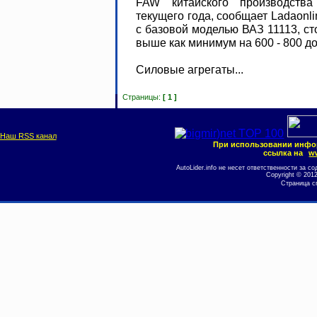
FAW китайского производства
текущего года, сообщает Ladaonli
с базовой моделью ВАЗ 11113, с
выше как минимум на 600 - 800 
Силовые агрегаты...
Страницы:
[ 1 ]
Наш RSS канал
При использовании инфо
ссылка на
ww
AutoLider.info не несет ответственности за
Copyright © 201
Страница с