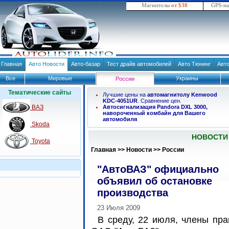
Магнитолы
от $38
GPS-н
Главная
Авто Новости
Авто-базар
Тест драйв автомобилей
Авто Тюнинг
Авт
Все
Мировые
Украины
России
Тематические сайты
Лучшие цены на
автомагнитолу Kenwood
KDC-4051UR
. Сравнение цен.
ВАЗ
Автосигнализация Pandora DXL 3000,
навороченный комбайн для Вашего
автомобиля
Skoda
НОВОСТИ
Toyota
Главная
>>
Новости
>>
России
"АвтоВАЗ" официально
объявил об остановке
производства
23 Июля 2009
В среду, 22 июля, члены пр