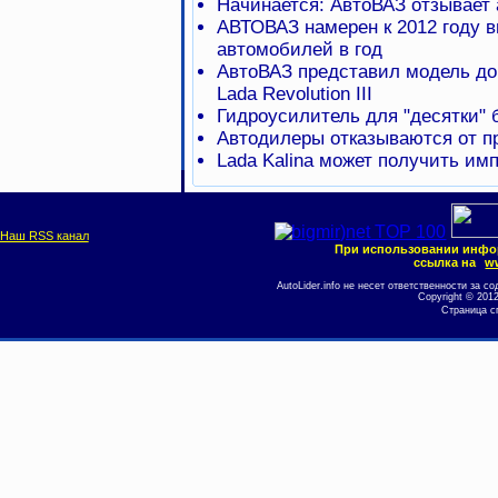
Начинается: АвтоВАЗ отзывает 
АВТОВАЗ намерен к 2012 году в
автомобилей в год
АвтоВАЗ представил модель до
Lada Revolution III
Гидроусилитель для "десятки" 
Автодилеры отказываются от п
Lada Kalina может получить им
Наш RSS канал
При использовании инфо
ссылка на
ww
AutoLider.info не несет ответственности за
Copyright © 201
Страница с