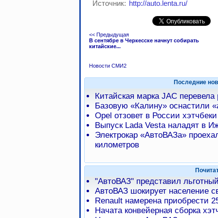
Источник:
http://auto.lenta.ru/
<< Предыдущая
В сентябре в Черкесске начнут собирать
китайские...
Новости СМИ2
Последние нов
Китайская марка JAC перевела
Базовую «Калину» оснастили 
Opel отзовет в России хэтчбеки
Выпуск Lada Vesta наладят в И
Электрокар «АвтоВАЗа» проехал
километров
Почита
"АвтоВАЗ" представил льготный
АвтоВАЗ шокирует население с
Renault намерена приобрести 
Начата конвейерная сборка хэтч