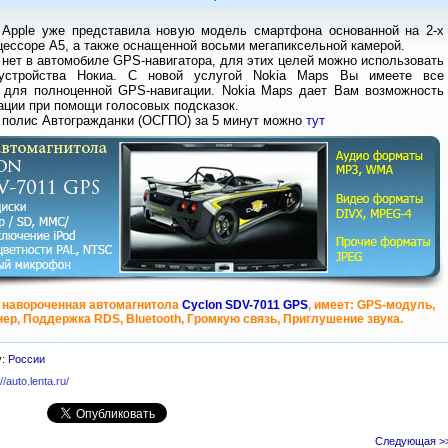
 Apple уже представила новую модель смартфона основанной на 2-х
ессоре А5, а также оснащенной восьми мегапиксельной камерой.
 нет в автомобиле GPS-навигатора, для этих целей можно использовать
устройства Нокиа. С новой услугой Nokia Maps Вы имеете все
 для полноценной GPS-навигации. Nokia Maps дает Вам возможность
ации при помощи голосовых подсказок.
 полис Автогражданки (ОСГПО) за 5 минут можно
тут
 навороченная автомагнитола
Cyclon SDV-7011 GPS
, имеет: GPS-модуль,
ер, Поддержка RDS, Bluetooth, Громкую связь, Приглушение звука.
у:
России
://auto.lenta.ru/
Следующая >