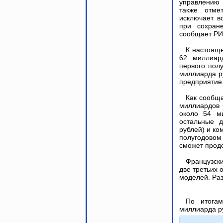
управлению
также отме
исключает в
при сохране
сообщает РИ
К настояще
62 миллиар
первого полу
миллиарда р
предприятие
Как сообща
миллиардов 
около 54 м
остальные д
рублей) и ко
полугодовом
сможет прод
Французск
две третьих 
моделей. Ра
По итогам
миллиарда р