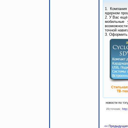
1. Компания
ядерном проц
2. У Вас ещё
мобильные 
возможности
точной навиг
3. Оформить
Стильная
ТВ-тюн
новости по тэг
Источник:
http
<< Предыдущая