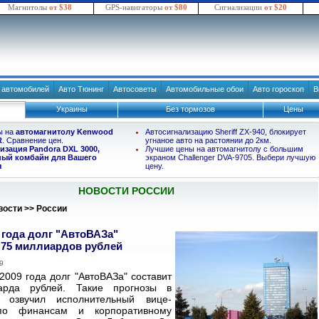
Магнитолы
от $38
GPS-навигаторы
от $80
Сигнализации
от $20
в автомобилей
Авто Тюнинг
Автосоветы
Автомобильные обои
Авто гороскоп
В
Украины
Без тормозов
Цены
ы на
автомагнитолу Kenwood
Автосигнализацию Sheriff ZX-940, блокирует
R
. Сравнение цен.
угнаное авто на растоянии до 2км.
изация Pandora DXL 3000,
Лучшие цены на автомагнитолу с большим
ый комбайн для Вашего
экраном Challenger DVA-9705. Выбери лучшую
я
цену.
НОВОСТИ РОССИИ
вости
>>
России
 года долг "АвтоВАЗа"
 75 миллиардов рублей
9
2009 года долг "АвтоВАЗа" составит
арда рублей. Такие прогнозы в
к озвучил исполнительный вице-
по финансам и корпоративному