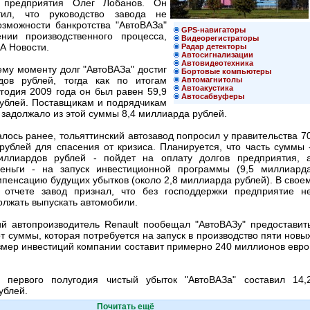
 предприятия Олег Лобанов. Он
тил, что руководство завода не
озможности банкротства "АвтоВАЗа"
GPS-навигаторы
нии производственного процесса,
Видеорегистраторы
А Новости.
Радар детекторы
Автосигнализации
Автовидеотехника
му моменту долг "АвтоВАЗа" достиг
Бортовые компьютеры
дов рублей, тогда как по итогам
Автомагнитолы
Автоакустика
годия 2009 года он был равен 59,9
Автосабвуферы
ублей. Поставщикам и подрядчикам
 задолжало из этой суммы 8,4 миллиарда рублей.
лось ранее, тольяттинский автозавод попросил у правительства 7
рублей для спасения от кризиса. Планируется, что часть суммы 
иллиардов рублей - пойдет на оплату долгов предприятия, 
еньги - на запуск инвестиционной программы (9,5 миллиард
мпенсацию будущих убытков (около 2,8 миллиарда рублей). В свое
 отчете завод признал, что без господдержки предприятие н
олжать выпускать автомобили.
ий автопроизводитель Renault пообещал "АвтоВАЗу" предоставит
от суммы, которая потребуется на запуск в производство пяти новы
змер инвестиций компании составит примерно 240 миллионов евро
 первого полугодия чистый убыток "АвтоВАЗа" составил 14,
ублей.
Почитать ещё