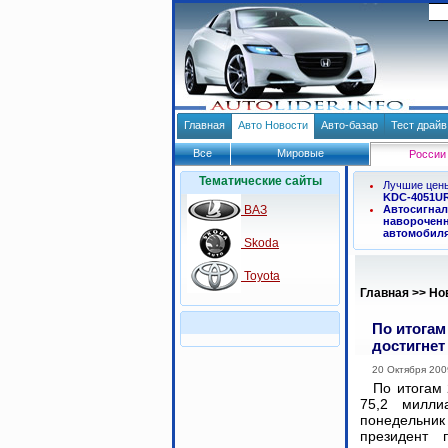
Главная
Авто Новости
Авто-базар
Тест драй
Все
Мировые
России
Тематические сайты
Лучшие цен
KDC-4051U
ВАЗ
Автосигнал
навороченн
автомобил
Skoda
Toyota
Главная
>>
Но
По итогам
достигнет
20 Октября 200
По итогам 
75,2 милли
понедельни
президент 