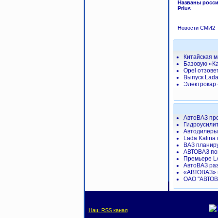
Названы росси
Prius
Новости СМИ2
Китайская м
Базовую «К
Opel отзове
Выпуск Lada
Электрокар 
АвтоВАЗ пре
Гидроусилит
Автодилеры
Lada Kalina
ВАЗ планир
АВТОВАЗ по
Премьере L
АвтоВАЗ раз
«АВТОВАЗ» 
ОАО "АВТОВ
Наш RSS канал