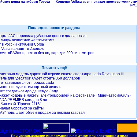
йские цены на гибрид Toyota
Концерн Volkswagen показал премьер-министр
РФ..
Последние новости раздела
арка JAC перевела рублевые цены в долларовые
алину» оснастили «автоматом»
т в России хэтчбеки Corsa
 Vesta наладят в Ижевске
«АвтоВАЗа» проехал без подзарядки 200 километров
Почитать ещё
дставил модель дорожной версии своего спорткара Lada Revolution III
ель для "десятки" будет стоить 350 долларов
 отказываются от продаж Lada
 может получить импортный дизель
ует создать самую дешевую Ладу
кажет ходовые макеты электромобилей на фестивале «Мини-автомобиль»
ADA PREMIER сегодня 8 лет
бил свой "Проект 2116"
начал бороться за сайты
АЗ" повышает объем продаж за первый квартал
При использовании информации в печатном или электронном виде