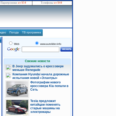
Парктроники
от $54
Телефоны
от $44
идео
Погода
ТВ программа
Web
www.autolider.info
Свежие новости
В Jeep задумались о кроссовере
меньше Renegade
Компания Hyundai начала дорожные
испытания новой «Элантры»
Фотографии нового
кроссовера Kia попали в
Сеть
Tesla предложит
китайцам поменять
старые машины на
электрокары