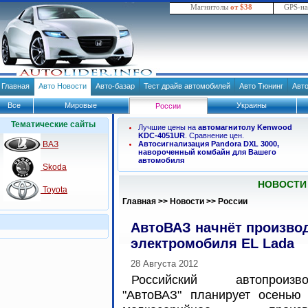
Магнитолы
от $38
GPS-н
Главная
Авто Новости
Авто-базар
Тест драйв автомобилей
Авто Тюнинг
Авт
Все
Мировые
Украины
России
Тематические сайты
Лучшие цены на
автомагнитолу Kenwood
KDC-4051UR
. Сравнение цен.
ВАЗ
Автосигнализация Pandora DXL 3000,
навороченный комбайн для Вашего
автомобиля
Skoda
НОВОСТИ
Toyota
Главная
>>
Новости
>>
России
АвтоВАЗ начнёт произво
электромобиля EL Lada
28 Августа 2012
Российский автопроизво
"АвтоВАЗ" планирует осенью 