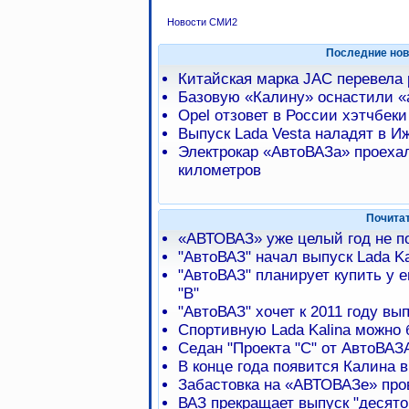
Новости СМИ2
Последние нов
Китайская марка JAC перевела
Базовую «Калину» оснастили 
Opel отзовет в России хэтчбеки
Выпуск Lada Vesta наладят в И
Электрокар «АвтоВАЗа» проехал
километров
Почита
«АВТОВАЗ» уже целый год не 
"АвтоВАЗ" начал выпуск Lada Ka
"АвтоВАЗ" планирует купить у 
"B"
"АвтоВАЗ" хочет к 2011 году в
Спортивную Lada Kalina можно б
Cедан "Проекта "С" от АвтоВАЗА
В конце года появится Калина в
Забастовка на «АВТОВАЗе» про
ВАЗ прекращает выпуск "десято