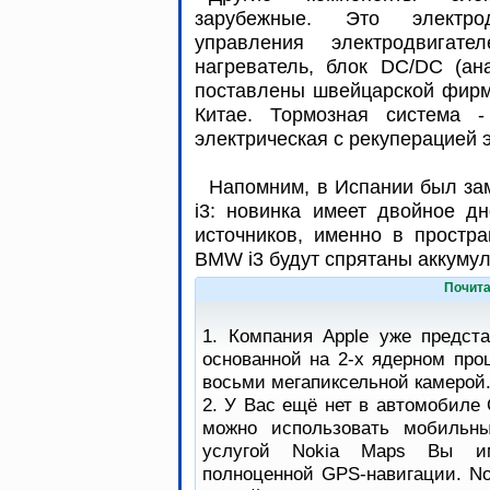
зарубежные. Это электрод
управления электродвигате
нагреватель, блок DC/DC (ана
поставлены швейцарской фирм
Китае. Тормозная система -
электрическая с рекуперацией 
Напомним, в Испании был з
i3: новинка имеет двойное д
источников, именно в простр
BMW i3 будут спрятаны аккуму
Почита
1. Компания Apple уже предст
основанной на 2-х ядерном про
восьми мегапиксельной камерой
2. У Вас ещё нет в автомобиле 
можно использовать мобильны
услугой Nokia Maps Вы им
полноценной GPS-навигации. No