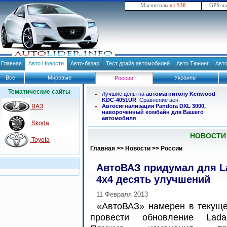
Магнитолы
от $38
GPS-н
Главная
Авто Новости
Авто-базар
Тест драйв автомобилей
Авто Тюнинг
Авт
Все
Мировые
Украины
России
Тематические сайты
Лучшие цены на
автомагнитолу Kenwood
KDC-4051UR
. Сравнение цен.
ВАЗ
Автосигнализация Pandora DXL 3000,
навороченный комбайн для Вашего
автомобиля
Skoda
НОВОСТИ
Toyota
Главная
>>
Новости
>>
России
АвтоВАЗ придумал для L
4x4 десять улучшений
11 Февраля 2013
«АвтоВАЗ» намерен в текуще
провести обновление Lad