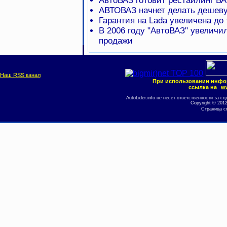
АвтоВАЗ готовит рестайлинг ВА
АВТОВАЗ начнет делать дешеву
Гарантия на Lada увеличена до 
В 2006 году "АвтоВАЗ" увеличи
продажи
Наш RSS канал
При использовании инфо
ссылка на
ww
AutoLider.info не несет ответственности за
Copyright © 201
Страница с