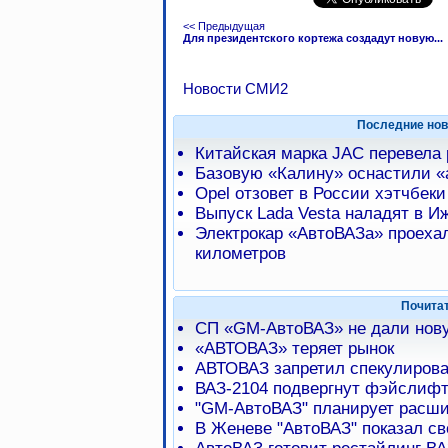
<< Предыдущая
Для президентского кортежа создадут новую...
Новости СМИ2
Последние нов
Китайская марка JAC перевела
Базовую «Калину» оснастили 
Opel отзовет в России хэтчбеки
Выпуск Lada Vesta наладят в И
Электрокар «АвтоВАЗа» проехал
километров
Почита
СП «GM-АвтоВАЗ» не дали нову
«АВТОВАЗ» теряет рынок
АВТОВАЗ запретил спекулирова
ВАЗ-2104 подвергнут фэйслифт
"GM-АвтоВАЗ" планирует расши
В Женеве "АвтоВАЗ" показал с