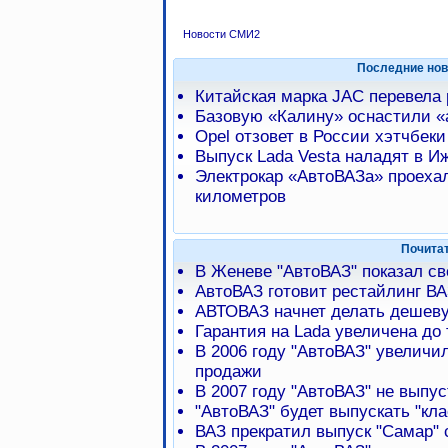
Новости СМИ2
Последние нов
Китайская марка JAC перевела
Базовую «Калину» оснастили 
Opel отзовет в России хэтчбеки
Выпуск Lada Vesta наладят в И
Электрокар «АвтоВАЗа» проехал
километров
Почита
В Женеве "АвтоВАЗ" показал с
АвтоВАЗ готовит рестайлинг ВА
АВТОВАЗ начнет делать дешеву
Гарантия на Lada увеличена до 
В 2006 году "АвтоВАЗ" увеличи
продажи
В 2007 году "АвтоВАЗ" не выпу
"АвтоВАЗ" будет выпускать "кла
ВАЗ прекратил выпуск "Самар" 