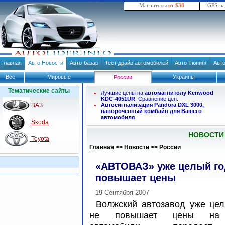
Магнитолы
от $38
GPS-н
Главная
Авто Новости
Авто-базар
Тест драйв автомобилей
Авто Тюнинг
Авт
Все
Мировые
Украины
России
Тематические сайты
Лучшие цены на
автомагнитолу Kenwood
KDC-4051UR
. Сравнение цен.
ВАЗ
Автосигнализация Pandora DXL 3000,
навороченный комбайн для Вашего
автомобиля
Skoda
НОВОСТИ
Toyota
Главная
>>
Новости
>>
России
«АВТОВАЗ» уже целый го
повышает цены
19 Сентября 2007
Волжский автозавод уже цел
не повышает цены на