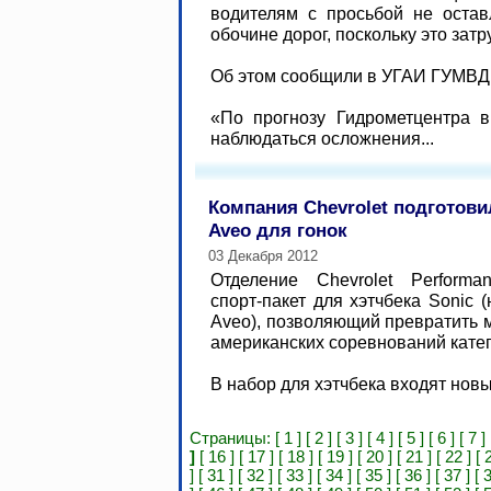
водителям с просьбой не оста
обочине дорог, поскольку это зат
Об этом сообщили в УГАИ ГУМВД
«По прогнозу Гидрометцентра 
наблюдаться осложнения...
Компания Chevrolet подготови
Aveo для гонок
03 Декабря 2012
Отделение Chevrolet Performa
спорт-пакет для хэтчбека Sonic 
Aveo), позволяющий превратить 
американских соревнований кате
В набор для хэтчбека входят нов
Страницы:
[ 1 ]
[ 2 ]
[ 3 ]
[ 4 ]
[ 5 ]
[ 6 ]
[ 7 ]
]
[ 16 ]
[ 17 ]
[ 18 ]
[ 19 ]
[ 20 ]
[ 21 ]
[ 22 ]
[ 
]
[ 31 ]
[ 32 ]
[ 33 ]
[ 34 ]
[ 35 ]
[ 36 ]
[ 37 ]
[ 