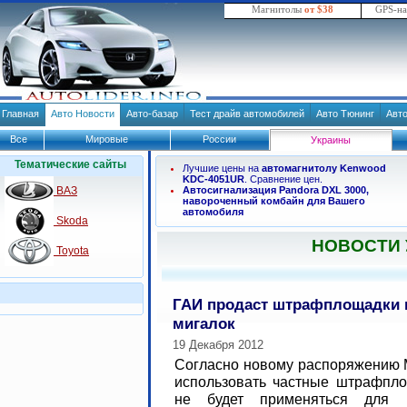
Магнитолы
от $38
GPS-н
Главная
Авто Новости
Авто-базар
Тест драйв автомобилей
Авто Тюнинг
Авт
Все
Мировые
России
Украины
Тематические сайты
Лучшие цены на
автомагнитолу Kenwood
KDC-4051UR
. Сравнение цен.
ВАЗ
Автосигнализация Pandora DXL 3000,
навороченный комбайн для Вашего
автомобиля
Skoda
НОВОСТИ
Toyota
ГАИ продаст штрафплощадки и
мигалок
19 Декабря 2012
Согласно новому распоряжению 
использовать частные штрафпло
не будет применяться для 