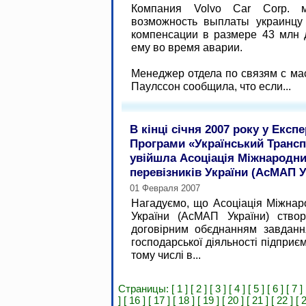
Компания Volvo Car Corp. м
возможность выплаты украинцу
компенсации в размере 43 млн 
ему во время аварии.
Менеджер отдела по связям с мас
Паулссон сообщила, что если...
В кінці січня 2007 року у Експ
Програми «Український Транс
увійшла Асоціація Міжнародн
перевізників України (АсМАП У
01 Февраля 2007
Нагадуємо, що Асоціація Міжнар
України (АсМАП України) ство
договірним обєднанням завданн
господарської діяльності підприє
тому числі в...
Страницы:
[ 1 ]
[ 2 ]
[ 3 ]
[ 4 ]
[ 5 ]
[ 6 ]
[ 7 ]
]
[ 16 ]
[ 17 ]
[ 18 ]
[ 19 ]
[ 20 ]
[ 21 ]
[ 22 ]
[ 