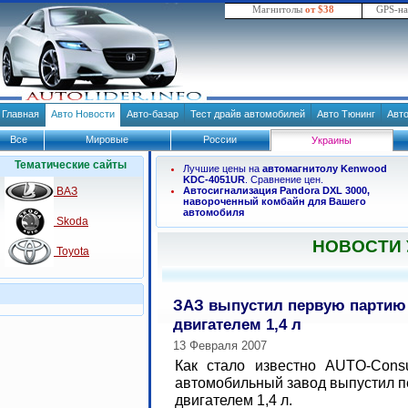
Магнитолы
от $38
GPS-н
Главная
Авто Новости
Авто-базар
Тест драйв автомобилей
Авто Тюнинг
Авт
Все
Мировые
России
Украины
Тематические сайты
Лучшие цены на
автомагнитолу Kenwood
KDC-4051UR
. Сравнение цен.
ВАЗ
Автосигнализация Pandora DXL 3000,
навороченный комбайн для Вашего
автомобиля
Skoda
НОВОСТИ
Toyota
ЗАЗ выпустил первую партию 
двигателем 1,4 л
13 Февраля 2007
Как стало известно AUTO-Consu
автомобильный завод выпустил п
двигателем 1,4 л.