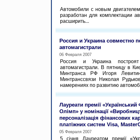
Автомобили с новым двигателем
разработан для комплектации а
расширить...
Россия и Украина совместно п
автомагистрали
06 Февраля 2007
Россия и Украина построят
автомагистрали. В пятницу в Ки
Минтранса РФ Игоря Левитин
Минтранссвязи Николая Рудько
намерениях по развитию автомоби
Лауреати премії «Український
Олімп» у номінації «Виробниц
персоналізація фінансових ка
платіжних систем Visa, Master
05 Февраля 2007
5 січня Лауреатом премії «Ук