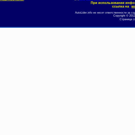
При использовании инфо
ссылка на
ww
AutoLider.info не несет ответственности за
Copyright © 201
Страница с