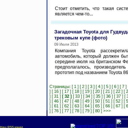
Стоит отметить, что такая сис
является чем-то...
Загадочная Toyota для Гудвуд
трековым купе (фото)
09 Июля 2013
Компания Toyota рассекретил
автомобиль, который должен бы
середине июля на британском Фес
предполагалось, производител
прототип под названием Toyota 86 
Страницы:
[ 1 ]
[ 2 ]
[ 3 ]
[ 4 ]
[ 5 ]
[ 6 ]
[ 7 ]
]
[ 16 ]
[ 17 ]
[ 18 ]
[ 19 ]
[ 20 ]
[ 21 ]
[ 22 ]
[ 
]
[ 31 ]
[ 32 ]
[ 33 ]
[ 34 ]
[ 35 ]
[ 36 ]
[ 37 ]
[ 
]
[ 46 ]
[ 47 ]
[ 48 ]
[ 49 ]
[ 50 ]
[ 51 ]
[ 52 ]
[ 
]
[ 61 ]
[ 62 ]
[ 63 ]
[ 64 ]
[ 65 ]
[ 66 ]
[ 67 ]
[ 
]
[ 76 ]
[ 77 ]
[ 78 ]
[ 79 ]
[ 80 ]
>>>
Наш RSS канал