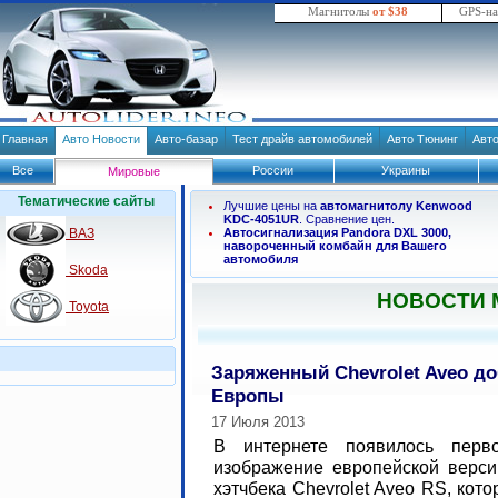
Магнитолы
от $38
GPS-н
Главная
Авто Новости
Авто-базар
Тест драйв автомобилей
Авто Тюнинг
Авт
Все
России
Украины
Мировые
Тематические сайты
Лучшие цены на
автомагнитолу Kenwood
KDC-4051UR
. Сравнение цен.
ВАЗ
Автосигнализация Pandora DXL 3000,
навороченный комбайн для Вашего
автомобиля
Skoda
НОВОСТИ
Toyota
Заряженный Chevrolet Aveo до
Европы
17 Июля 2013
В интернете появилось перв
изображение европейской верси
хэтчбека Chevrolet Aveo RS, кот