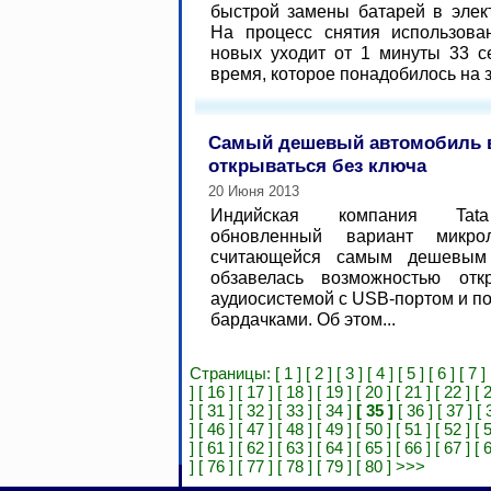
быстрой замены батарей в элек
На процесс снятия использова
новых уходит от 1 минуты 33 с
время, которое понадобилось на з
Самый дешевый автомобиль в
открываться без ключа
20 Июня 2013
Индийская компания Tata
обновленный вариант микро
считающейся самым дешевым
обзавелась возможностью отк
аудиосистемой с USB-портом и по
бардачками. Об этом...
Страницы:
[ 1 ]
[ 2 ]
[ 3 ]
[ 4 ]
[ 5 ]
[ 6 ]
[ 7 ]
]
[ 16 ]
[ 17 ]
[ 18 ]
[ 19 ]
[ 20 ]
[ 21 ]
[ 22 ]
[ 
]
[ 31 ]
[ 32 ]
[ 33 ]
[ 34 ]
[ 35 ]
[ 36 ]
[ 37 ]
[ 
]
[ 46 ]
[ 47 ]
[ 48 ]
[ 49 ]
[ 50 ]
[ 51 ]
[ 52 ]
[ 
]
[ 61 ]
[ 62 ]
[ 63 ]
[ 64 ]
[ 65 ]
[ 66 ]
[ 67 ]
[ 
]
[ 76 ]
[ 77 ]
[ 78 ]
[ 79 ]
[ 80 ]
>>>