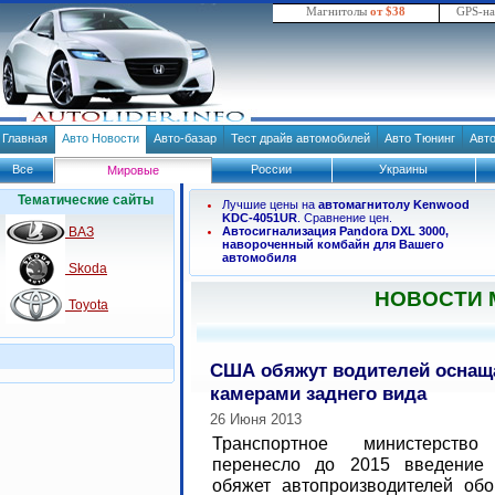
Магнитолы
от $38
GPS-н
Главная
Авто Новости
Авто-базар
Тест драйв автомобилей
Авто Тюнинг
Авт
Все
России
Украины
Мировые
Тематические сайты
Лучшие цены на
автомагнитолу Kenwood
KDC-4051UR
. Сравнение цен.
ВАЗ
Автосигнализация Pandora DXL 3000,
навороченный комбайн для Вашего
автомобиля
Skoda
НОВОСТИ
Toyota
США обяжут водителей оснащ
камерами заднего вида
26 Июня 2013
Транспортное министерст
перенесло до 2015 введение 
обяжет автопроизводителей обо