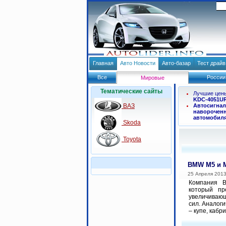
Главная
Авто Новости
Авто-базар
Тест драй
Все
России
Мировые
Тематические сайты
Лучшие цен
KDC-4051U
ВАЗ
Автосигнал
навороченн
автомобил
Skoda
Toyota
BMW M5 и M
25 Апреля 201
Компания B
который пре
увеличивающ
сил. Аналог
– купе, кабри