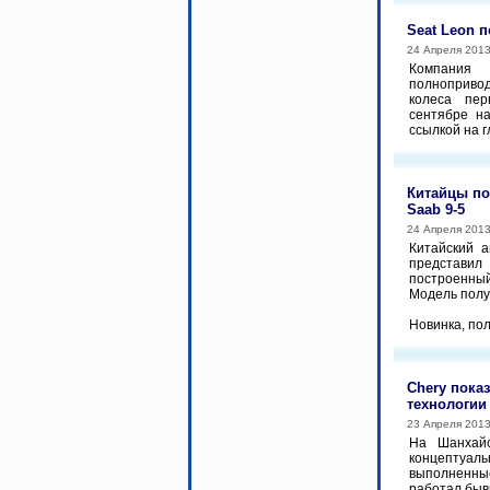
Seat Leon 
24 Апреля 201
Компания 
полноприво
колеса пер
сентябре н
ссылкой на г
Китайцы по
Saab 9-5
24 Апреля 201
Китайский а
представи
построенны
Модель полу
Новинка, пол
Chery пока
технологии
23 Апреля 201
На Шанхайс
концептуаль
выполненны
работал быв