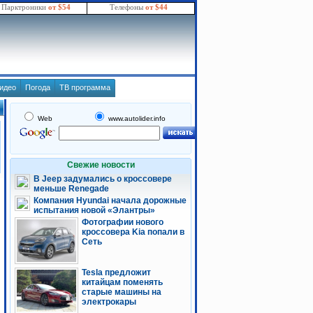
Парктроники
от $54
Телефоны
от $44
идео
Погода
ТВ программа
Web
www.autolider.info
Свежие новости
В Jeep задумались о кроссовере
меньше Renegade
Компания Hyundai начала дорожные
испытания новой «Элантры»
Фотографии нового
кроссовера Kia попали в
Сеть
Tesla предложит
китайцам поменять
старые машины на
электрокары