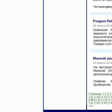
Четырехдвер
Peugeot Ле
23 Апреля 201
Компания P
варианте хэ
классическо
американск
Первую «сот
Maserati ра
23 Апреля 201
На моторшо
Maserati G
дизельным д
Новинка п
Quattroporte
Страницы:
[ 1 ]
[ 2 
[ 21 ]
[ 22 ]
[ 23 ]
[ 2
[ 41 ]
[ 42 ]
[ 43 ]
[ 
[ 61 ]
[ 62 ]
[ 63 ]
[ 6
>>>