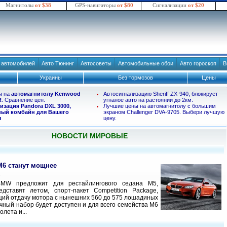
Магнитолы
от $38
GPS-навигаторы
от $80
Сигнализации
от $20
в автомобилей
Авто Тюнинг
Автосоветы
Автомобильные обои
Авто гороскоп
В
Украины
Без тормозов
Цены
ы на
автомагнитолу Kenwood
Автосигнализацию Sheriff ZX-940, блокирует
R
. Сравнение цен.
угнаное авто на растоянии до 2км.
изация Pandora DXL 3000,
Лучшие цены на автомагнитолу с большим
ый комбайн для Вашего
экраном Challenger DVA-9705. Выбери лучшую
я
цену.
НОВОСТИ МИРОВЫЕ
6 станут мощнее
3
MW предложит для рестайлингового седана M5,
дставят летом, спорт-пакет Competition Package,
ий отдачу мотора с нынешних 560 до 575 лошадиных
ичный набор будет доступен и для всего семейства M6
олета и...