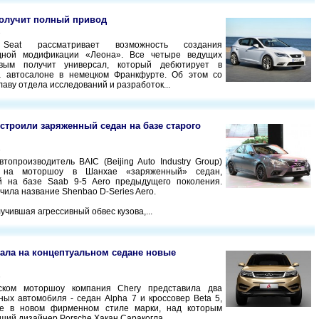
получит полный привод
3
Seat рассматривает возможность создания
дной модификации «Леона». Все четыре ведущих
вым получит универсал, который дебютирует в
а автосалоне в немецком Франкфурте. Об этом со
лаву отдела исследований и разработок...
строили заряженный седан на базе старого
3
втопроизводитель BAIC (Beijing Auto Industry Group)
л на моторшоу в Шанхае «заряженный» седан,
й на базе Saab 9-5 Aero предыдущего поколения.
чила название Shenbao D-Series Aero.
учившая агрессивный обвес кузова,...
зала на концептуальном седане новые
3
ком моторшоу компания Chery представила два
ных автомобиля - седан Alpha 7 и кроссовер Beta 5,
е в новом фирменном стиле марки, над которым
ший дизайнер Porsche Хакан Саракогла.