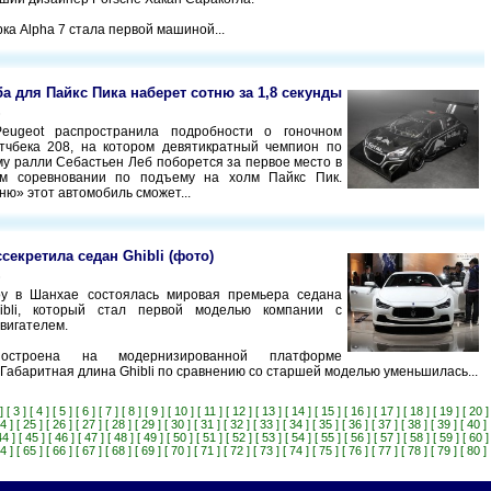
ка Alpha 7 стала первой машиной...
ба для Пайкс Пика наберет сотню за 1,8 секунды
3
eugeot распространила подробности о гоночном
тчбека 208, на котором девятикратный чемпион по
му ралли Себастьен Леб поборется за первое место в
ом соревновании по подъему на холм Пайкс Пик.
ню» этот автомобиль сможет...
ссекретила седан Ghibli (фото)
3
у в Шанхае состоялась мировая премьера седана
hibli, который стал первой моделью компании с
вигателем.
остроена на модернизированной платформе
. Габаритная длина Ghibli по сравнению со старшей моделью уменьшилась...
]
[ 3 ]
[ 4 ]
[ 5 ]
[ 6 ]
[ 7 ]
[ 8 ]
[ 9 ]
[ 10 ]
[ 11 ]
[ 12 ]
[ 13 ]
[ 14 ]
[ 15 ]
[ 16 ]
[ 17 ]
[ 18 ]
[ 19 ]
[ 20 ]
4 ]
[ 25 ]
[ 26 ]
[ 27 ]
[ 28 ]
[ 29 ]
[ 30 ]
[ 31 ]
[ 32 ]
[ 33 ]
[ 34 ]
[ 35 ]
[ 36 ]
[ 37 ]
[ 38 ]
[ 39 ]
[ 40 ]
44 ]
[ 45 ]
[ 46 ]
[ 47 ]
[ 48 ]
[ 49 ]
[ 50 ]
[ 51 ]
[ 52 ]
[ 53 ]
[ 54 ]
[ 55 ]
[ 56 ]
[ 57 ]
[ 58 ]
[ 59 ]
[ 60 ]
4 ]
[ 65 ]
[ 66 ]
[ 67 ]
[ 68 ]
[ 69 ]
[ 70 ]
[ 71 ]
[ 72 ]
[ 73 ]
[ 74 ]
[ 75 ]
[ 76 ]
[ 77 ]
[ 78 ]
[ 79 ]
[ 80 ]