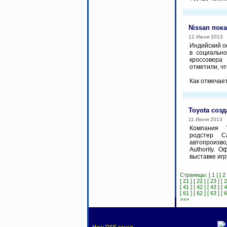
Nissan пок
12 Июня 2013
Индийский о
в социальн
кроссовера
отметили, ч
Как отмечает
Toyota соз
11 Июня 2013
Компания 
родстер C
автопроизв
Authority. 
выставке игр
Страницы:
[ 1 ]
[ 2 
[ 21 ]
[ 22 ]
[ 23 ]
[ 2
[ 41 ]
[ 42 ]
[ 43 ]
[ 4
[ 61 ]
[ 62 ]
[ 63 ]
[ 6
>>>