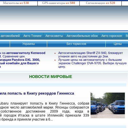
Магнитолы
от $38
GPS-навигаторы
от $80
Сигнализации
от $20
в автомобилей
Авто Тюнинг
Автосоветы
Автомобильные обои
Авто гороскоп
В
Украины
Без тормозов
Цены
ы на
автомагнитолу Kenwood
Автосигнализацию Sheriff ZX-940, блокирует
R
. Сравнение цен.
угнаное авто на растоянии до 2км.
изация Pandora DXL 3000,
Лучшие цены на автомагнитолу с большим
ый комбайн для Вашего
экраном Challenger DVA-9705. Выбери лучшую
я
цену.
НОВОСТИ МИРОВЫЕ
ила попасть в Книгу рекордов Гиннесса
baru планирует попасть в Книгу Гиннесса, собрав
рдное число автомобилей марки. Японцы собираются
 собственное достижение 2009 года, когда в
ий городок Итаска в штате Иллинойс приехали 339
бренда и приняли участие в 6...