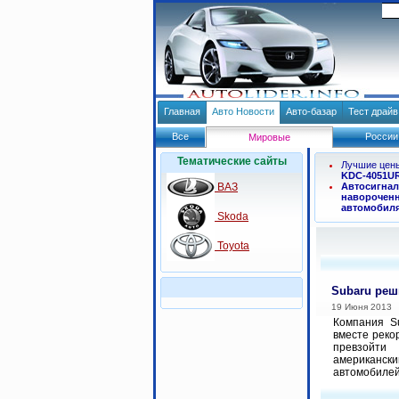
Главная
Авто Новости
Авто-базар
Тест драй
Все
России
Мировые
Тематические сайты
Лучшие цен
KDC-4051U
ВАЗ
Автосигнал
навороченн
автомобил
Skoda
Toyota
Subaru реш
19 Июня 2013
Компания Su
вместе реко
превзойти
американск
автомобилей 