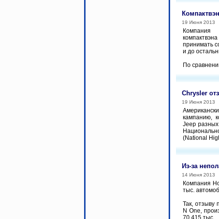
Компактвэн
19 Июня 2013
Компания 
компактвэна
принимать с
и до осталь
По сравнени
Chrysler о
19 Июня 2013
Американски
кампанию, 
Jeep разных
Национально
(National High
Из-за непо
14 Июня 2013
Компания Ho
тыс. автомо
Так, отзыву
N One, прои
70,415 тыс....