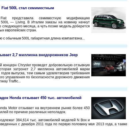
 Fiat 500L стал семиместным
Fiat представила семиместную модификацию
 500L — Living. В Италии заказы на новинку начнут
о следующего месяца, а чуть позже модель доберется
ных европейских стран.
ю с обычным 500L габаритная длина компактвэна...
тзывает 2,7 миллиона внедорожников Jeep
й концерн Chrysler проведет добровольную отзывную
которая затронет 2,7 миллиона автомобилей марки
 годов выпуска, тем самым удовлетворив требования
го управления по безопасности дорожного движения
way Traffic...
ладок Honda отзывает 450 тыс. автомобилей
nda Motor отзывает на внутреннем рынке более 450
билей по причине различных неполадок.
 подлежат 384,614 тыс. автомобилей моделей N Box и
зведенных с декабря 2011 года по первую половину мая 2013 года, а также