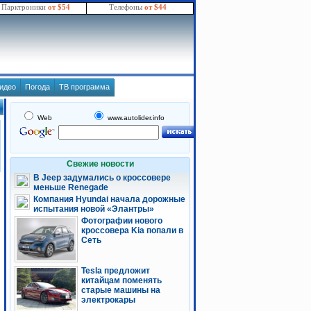
Парктроники
от $54
Телефоны
от $44
идео
Погода
ТВ программа
Web
www.autolider.info
Свежие новости
В Jeep задумались о кроссовере
меньше Renegade
Компания Hyundai начала дорожные
испытания новой «Элантры»
Фотографии нового
кроссовера Kia попали в
Сеть
Tesla предложит
китайцам поменять
старые машины на
электрокары