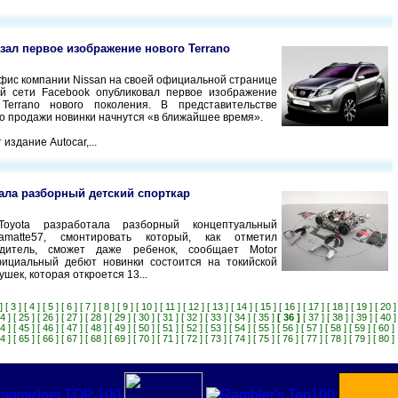
азал первое изображение нового Terrano
фис компании Nissan на своей официальной странице
ой сети Facebook опубликовал первое изображение
 Terrano нового поколения. В представительстве
то продажи новинки начнутся «в ближайшее время».
 издание Autocar,...
дала разборный детский спорткар
Toyota разработала разборный концептуальный
amatte57, смонтировать который, как отметил
одитель, сможет даже ребенок, сообщает Motor
Официальный дебют новинки состоится на токийской
ушек, которая откроется 13...
]
[ 3 ]
[ 4 ]
[ 5 ]
[ 6 ]
[ 7 ]
[ 8 ]
[ 9 ]
[ 10 ]
[ 11 ]
[ 12 ]
[ 13 ]
[ 14 ]
[ 15 ]
[ 16 ]
[ 17 ]
[ 18 ]
[ 19 ]
[ 20 ]
4 ]
[ 25 ]
[ 26 ]
[ 27 ]
[ 28 ]
[ 29 ]
[ 30 ]
[ 31 ]
[ 32 ]
[ 33 ]
[ 34 ]
[ 35 ]
[ 36 ]
[ 37 ]
[ 38 ]
[ 39 ]
[ 40 ]
4 ]
[ 45 ]
[ 46 ]
[ 47 ]
[ 48 ]
[ 49 ]
[ 50 ]
[ 51 ]
[ 52 ]
[ 53 ]
[ 54 ]
[ 55 ]
[ 56 ]
[ 57 ]
[ 58 ]
[ 59 ]
[ 60 ]
4 ]
[ 65 ]
[ 66 ]
[ 67 ]
[ 68 ]
[ 69 ]
[ 70 ]
[ 71 ]
[ 72 ]
[ 73 ]
[ 74 ]
[ 75 ]
[ 76 ]
[ 77 ]
[ 78 ]
[ 79 ]
[ 80 ]